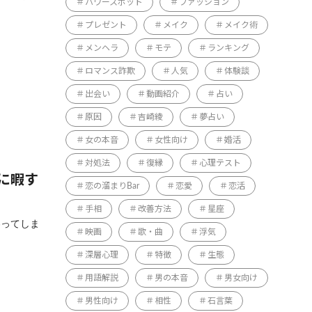
パワースポット
ファッション
プレゼント
メイク
メイク術
メンヘラ
モテ
ランキング
ロマンス詐欺
人気
体験談
出会い
動画紹介
占い
原因
吉崎綾
夢占い
女の本音
女性向け
婚活
対処法
復縁
心理テスト
に暇す
恋の溜まりBar
恋愛
恋活
手相
改善方法
星座
わってしま
映画
歌・曲
浮気
深層心理
特徴
生態
用語解説
男の本音
男女向け
男性向け
相性
石言葉