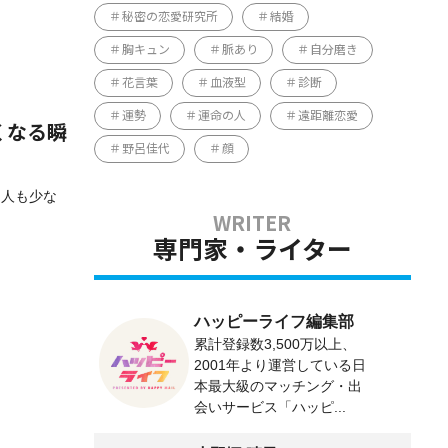
秘密の恋愛研究所
結婚
胸キュン
脈あり
自分磨き
花言葉
血液型
診断
運勢
運命の人
遠距離恋愛
くなる瞬
野呂佳代
顔
る人も少な
専門家・ライター
ハッピーライフ編集部
累計登録数3,500万以上、
2001年より運営している日
本最大級のマッチング・出
会いサービス「ハッピ...