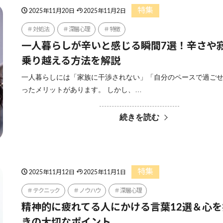
特集
2025年11月20日
2025年11月2日
対処法
深層心理
特徴
一人暮らしが辛いと感じる瞬間7選！辛さや
乗り越える方法を解説
一人暮らしには「家族に干渉されない」「自分のペースで過ご
ったメリットがあります。 しかし、…
続きを読む
特集
2025年11月12日
2025年11月1日
テクニック
ノウハウ
深層心理
精神的に疲れてる人にかける言葉12選＆心
きの大切なポイント