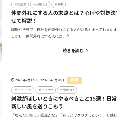
対処法
深層心理
特徴
仲間外れにする人の末路とは？心理や対処法
せて解説！
職場や学校で、自分を仲間外れにする人がいると困ってしまい
しかし、仲間外れにする人には、辛…
続きを読む
特集
2025年9月17日
2025年8月20日
テクニック
ノウハウ
男女向け
刺激がほしいときにやるべきこと15選！日
新しい風を送りこもう
「なんだか毎日が退屈だな」「もっとワクワクしたい！」と感