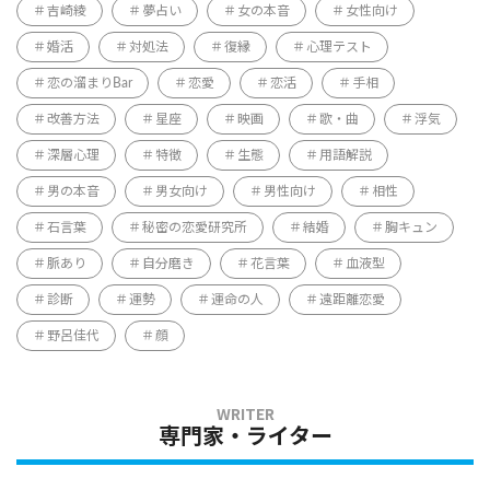
吉崎綾
夢占い
女の本音
女性向け
婚活
対処法
復縁
心理テスト
恋の溜まりBar
恋愛
恋活
手相
改善方法
星座
映画
歌・曲
浮気
深層心理
特徴
生態
用語解説
男の本音
男女向け
男性向け
相性
石言葉
秘密の恋愛研究所
結婚
胸キュン
脈あり
自分磨き
花言葉
血液型
診断
運勢
運命の人
遠距離恋愛
野呂佳代
顔
専門家・ライター