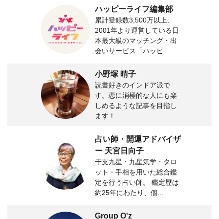
ハッピーライフ編集部
累計登録数3,500万以上、
2001年より運営している日
本最大級のマッチング・出
会いサービス「ハッピ...
小野塚 晴子
読書好きのインドア派で
す。恋に消極的な人にも楽
しめるような記事を目指し
ます！
占い師・開運アドバイザ
ー 天宮日向子
干支九星・九星気学・タロ
ット・手相を用いた総合鑑
定を行う占い師。 鑑定歴は
約25年にわたり、個...
Group O'z