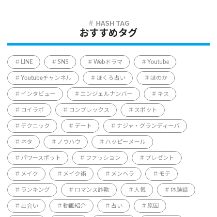
おすすめタグ
LINE
SNS
Webドラマ
Youtube
Youtubeチャンネル
ほくろ占い
ほのか
インタビュー
エンジェルナンバー
キス
コイラボ
コンプレックス
スポット
テクニック
デート
ナジャ・グランディーバ
ネタ
ノウハウ
ハッピーメール
パワースポット
ファッション
プレゼント
メイク
メイク術
メンヘラ
モテ
ランキング
ロマンス詐欺
人気
体験談
出会い
動画紹介
占い
原因