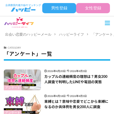
男性登録
女性登録
出会い恋愛のハッピーメール
ハッピーライフ
「アンケート
CATEGORY
「アンケート」一覧
2026年4月20日
2026年4月3日
カップルの連絡頻度の理想は？男女200
人調査で判明したLINEや電話の実態
アンケート
2026年4月18日
2026年4月3日
束縛とは？意味や恋愛でどこから束縛に
なるのか具体例を男女200人に調査
アンケート