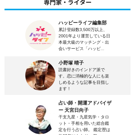
専門家・ライター
ハッピーライフ編集部
累計登録数3,500万以上、
2001年より運営している日
本最大級のマッチング・出
会いサービス「ハッピ...
小野塚 晴子
読書好きのインドア派で
す。恋に消極的な人にも楽
しめるような記事を目指し
ます！
占い師・開運アドバイザ
ー 天宮日向子
干支九星・九星気学・タロ
ット・手相を用いた総合鑑
定を行う占い師。 鑑定歴は