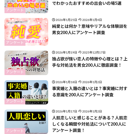
でわかったおすすめの出会いの場5選
アンケート
2026年1月25日
2026年1月4日
純愛とは何か？意味やリアルな体験談を
男女200人にアンケート調査
アンケート
2026年1月19日
2025年12月17日
独占欲が強い恋人の特徴や心理とは？上
手な対処法を男女200人に徹底調査！
アンケート
2026年1月18日
2026年1月2日
事実婚と入籍の違いとは？事実婚に対す
る意識を200人にアンケート調査
アンケート
2026年1月17日
2026年1月2日
人肌恋しいと感じることがある？人肌恋
しくなる瞬間や対処法について200人に
アンケート調査！
アンケート