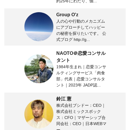
約25年にわたり、個...
Group O'z
人の心や行動のメカニズム
にアプローチしてハッピー
の秘密を探りたいです。 公
式ブログ http://g...
NAOTO＠恋愛コンサル
タント
1984年生まれ｜恋愛コンサ
ルティングサービス「肉食
部」代表｜恋愛コンサルタ
ント｜2023年 JADP認...
鈴江 憲
株式会社ブシドー：CEO｜
株式会社ミックスボック
ス：CFO｜マザーシップ合
同会社：CEO｜日本WEBマ
ー...