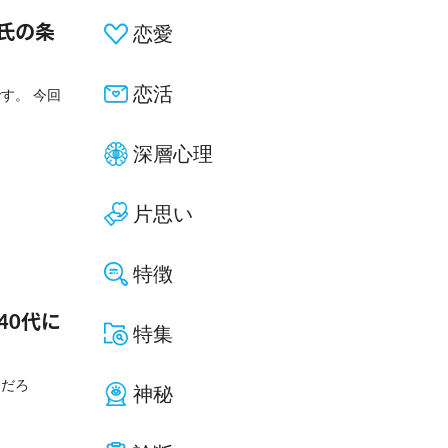
氏の条
恋愛
恋活
す。 今回
深層心理
片思い
特徴
40代に
特集
んだろ
神秘