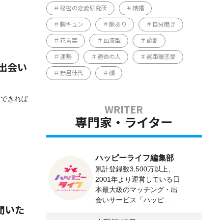
秘密の恋愛研究所
結婚
胸キュン
脈あり
自分磨き
花言葉
血液型
診断
運勢
運命の人
遠距離恋愛
出会い
野呂佳代
顔
「できれば
専門家・ライター
ハッピーライフ編集部
累計登録数3,500万以上、
2001年より運営している日
本最大級のマッチング・出
会いサービス「ハッピ...
聞いた