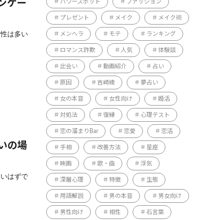
ンケー
パワースポット
ファッション
プレゼント
メイク
メイク術
女性は多い
メンヘラ
モテ
ランキング
ロマンス詐欺
人気
体験談
出会い
動画紹介
占い
原因
吉崎綾
夢占い
女の本音
女性向け
婚活
対処法
復縁
心理テスト
恋の溜まりBar
恋愛
恋活
いの場
手相
改善方法
星座
映画
歌・曲
浮気
ないはずで
深層心理
特徴
生態
用語解説
男の本音
男女向け
男性向け
相性
石言葉