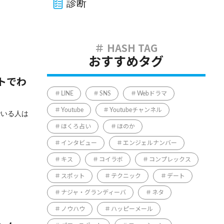
診断
おすすめタグ
トでわ
LINE
SNS
Webドラマ
Youtube
Youtubeチャンネル
でいる人は
ほくろ占い
ほのか
インタビュー
エンジェルナンバー
キス
コイラボ
コンプレックス
スポット
テクニック
デート
ナジャ・グランディーバ
ネタ
ノウハウ
ハッピーメール