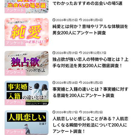
でわかったおすすめの出会いの場5選
アンケート
2026年1月25日
2026年1月4日
純愛とは何か？意味やリアルな体験談を
男女200人にアンケート調査
アンケート
2026年1月19日
2025年12月17日
独占欲が強い恋人の特徴や心理とは？上
手な対処法を男女200人に徹底調査！
アンケート
2026年1月18日
2026年1月2日
事実婚と入籍の違いとは？事実婚に対す
る意識を200人にアンケート調査
アンケート
2026年1月17日
2026年1月2日
人肌恋しいと感じることがある？人肌恋
しくなる瞬間や対処法について200人に
アンケート調査！
アンケート