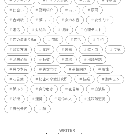
ランキング
ロマンス詐欺
人気
体験談
出会い
動画紹介
占い
原因
吉崎綾
夢占い
女の本音
女性向け
婚活
対処法
復縁
心理テスト
恋の溜まりBar
恋愛
恋活
手相
改善方法
星座
映画
歌・曲
浮気
深層心理
特徴
生態
用語解説
男の本音
男女向け
男性向け
相性
石言葉
秘密の恋愛研究所
結婚
胸キュン
脈あり
自分磨き
花言葉
血液型
診断
運勢
運命の人
遠距離恋愛
野呂佳代
顔