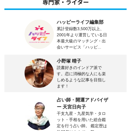
専門家・ライター
ハッピーライフ編集部
累計登録数3,500万以上、
2001年より運営している日
本最大級のマッチング・出
会いサービス「ハッピ...
小野塚 晴子
読書好きのインドア派で
す。恋に消極的な人にも楽
しめるような記事を目指し
ます！
占い師・開運アドバイザ
ー 天宮日向子
干支九星・九星気学・タロ
ット・手相を用いた総合鑑
定を行う占い師。 鑑定歴は