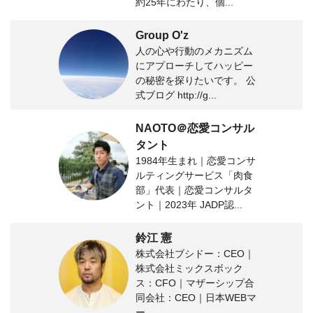
約25年にわたり、個...
Group O'z
人の心や行動のメカニズム
にアプローチしてハッピー
の秘密を探りたいです。 公
式ブログ http://g...
NAOTO＠恋愛コンサル
タント
1984年生まれ｜恋愛コンサ
ルティングサービス「肉食
部」代表｜恋愛コンサルタ
ント｜2023年 JADP認...
鈴江 憲
株式会社ブシドー：CEO｜
株式会社ミックスボック
ス：CFO｜マザーシップ合
同会社：CEO｜日本WEBマ
ー...