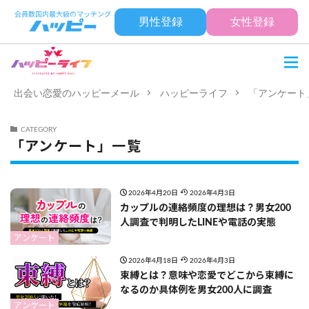
男性登録
女性登録
出会い恋愛のハッピーメール
ハッピーライフ
「アンケート
CATEGORY
「アンケート」一覧
2026年4月20日
2026年4月3日
カップルの連絡頻度の理想は？男女200
人調査で判明したLINEや電話の実態
アンケート
2026年4月18日
2026年4月3日
束縛とは？意味や恋愛でどこから束縛に
なるのか具体例を男女200人に調査
アンケート