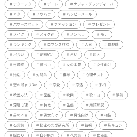
テクニック
デート
ナジャ・グランディーバ
ネタ
ノウハウ
ハッピーメール
パワースポット
ファッション
プレゼント
メイク
メイク術
メンヘラ
モテ
ランキング
ロマンス詐欺
人気
体験談
出会い
動画紹介
占い
原因
吉崎綾
夢占い
女の本音
女性向け
婚活
対処法
復縁
心理テスト
恋の溜まりBar
恋愛
恋活
手相
改善方法
星座
映画
歌・曲
浮気
深層心理
特徴
生態
用語解説
男の本音
男女向け
男性向け
相性
石言葉
秘密の恋愛研究所
結婚
胸キュン
脈あり
自分磨き
花言葉
血液型