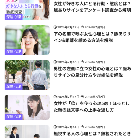
女性が好きな人にとる行動・態度とは？
脈ありサインをアンケート調査から解明
深層心理
2026年7月17日
2026年7月9日
下の名前で呼ぶ女性心理とは？脈ありサ
イン&距離を縮める方法を解説
深層心理
2026年7月16日
2026年7月9日
男性の左側に立つ女性の心理とは？脈あ
りサインの見分け方や対処法を解説
深層心理
2026年7月15日
2026年7月2日
女性が「😌」を使う心理5選！ほっとし
た顔の絵文字への上手な返し方
深層心理
2026年7月14日
2026年7月2日
無視する人の心理とは？無視されたとき