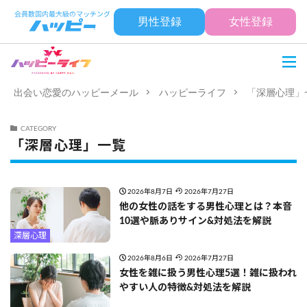
男性登録
女性登録
出会い恋愛のハッピーメール
ハッピーライフ
「深層心理」
CATEGORY
「深層心理」一覧
2026年8月7日
2026年7月27日
他の女性の話をする男性心理とは？本音
10選や脈ありサイン&対処法を解説
深層心理
2026年8月6日
2026年7月27日
女性を雑に扱う男性心理5選！雑に扱われ
やすい人の特徴&対処法を解説