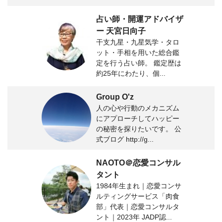
占い師・開運アドバイザ
ー 天宮日向子
干支九星・九星気学・タロ
ット・手相を用いた総合鑑
定を行う占い師。 鑑定歴は
約25年にわたり、個...
Group O'z
人の心や行動のメカニズム
にアプローチしてハッピー
の秘密を探りたいです。 公
式ブログ http://g...
NAOTO＠恋愛コンサル
タント
1984年生まれ｜恋愛コンサ
ルティングサービス「肉食
部」代表｜恋愛コンサルタ
ント｜2023年 JADP認...