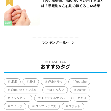
【占い師監修】指のほくろが示す意味と
は？手足別＆左右別のほくろ占い結果
診断
ランキング一覧へ
おすすめタグ
LINE
SNS
Webドラマ
Youtube
Youtubeチャンネル
ほくろ占い
ほのか
インタビュー
エンジェルナンバー
キス
コイラボ
コンプレックス
スポット