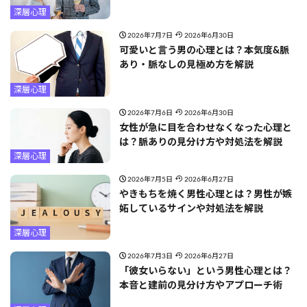
深層心理
2026年7月7日
2026年6月30日
可愛いと言う男の心理とは？本気度&脈
あり・脈なしの見極め方を解説
深層心理
2026年7月6日
2026年6月30日
女性が急に目を合わせなくなった心理と
は？脈ありの見分け方や対処法を解説
深層心理
2026年7月5日
2026年6月27日
やきもちを焼く男性心理とは？男性が嫉
妬しているサインや対処法を解説
深層心理
2026年7月3日
2026年6月27日
「彼女いらない」という男性心理とは？
本音と建前の見分け方やアプローチ術