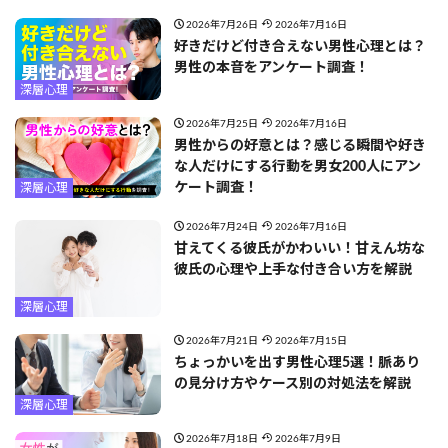
2026年7月26日
2026年7月16日
好きだけど付き合えない男性心理とは？
男性の本音をアンケート調査！
深層心理
2026年7月25日
2026年7月16日
男性からの好意とは？感じる瞬間や好き
な人だけにする行動を男女200人にアン
ケート調査！
深層心理
2026年7月24日
2026年7月16日
甘えてくる彼氏がかわいい！甘えん坊な
彼氏の心理や上手な付き合い方を解説
深層心理
2026年7月21日
2026年7月15日
ちょっかいを出す男性心理5選！脈あり
の見分け方やケース別の対処法を解説
深層心理
2026年7月18日
2026年7月9日