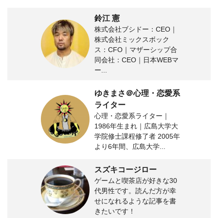
鈴江 憲
株式会社ブシドー：CEO｜
株式会社ミックスボック
ス：CFO｜マザーシップ合
同会社：CEO｜日本WEBマ
ー...
ゆきまさ＠心理・恋愛系
ライター
心理・恋愛系ライター｜
1986年生まれ｜広島大学大
学院修士課程修了者 2005年
より6年間、広島大学...
スズキコージロー
ゲームと喫茶店が好きな30
代男性です。読んだ方が幸
せになれるような記事を書
きたいです！