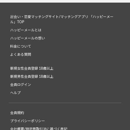
出会い・恋愛マッチングサイト/マッチングアプリ 「ハッピーメー
ル」TOP
ハッピーメールとは
ハッピーメールの想い
料金について
よくある質問
新規女性会員登録 18歳以上
新規男性会員登録 18歳以上
会員ログイン
ヘルプ
会員規約
プライバシーポリシー
会社概要/特定商取引法に基づく表記