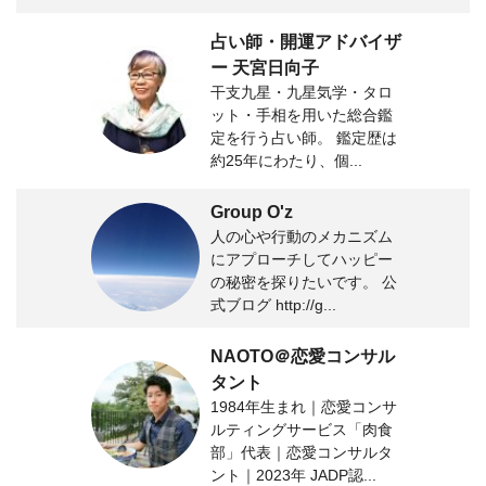
占い師・開運アドバイザ
ー 天宮日向子
干支九星・九星気学・タロ
ット・手相を用いた総合鑑
定を行う占い師。 鑑定歴は
約25年にわたり、個...
Group O'z
人の心や行動のメカニズム
にアプローチしてハッピー
の秘密を探りたいです。 公
式ブログ http://g...
NAOTO＠恋愛コンサル
タント
1984年生まれ｜恋愛コンサ
ルティングサービス「肉食
部」代表｜恋愛コンサルタ
ント｜2023年 JADP認...