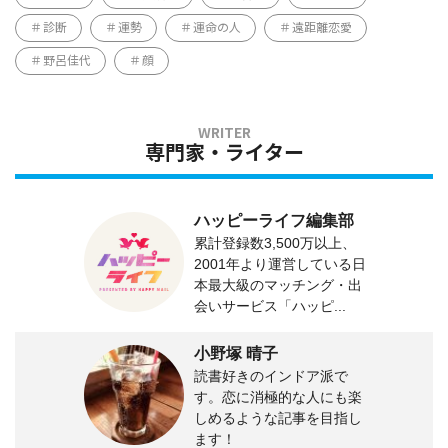
診断
運勢
運命の人
遠距離恋愛
野呂佳代
顔
専門家・ライター
ハッピーライフ編集部
累計登録数3,500万以上、
2001年より運営している日
本最大級のマッチング・出
会いサービス「ハッピ...
小野塚 晴子
読書好きのインドア派で
す。恋に消極的な人にも楽
しめるような記事を目指し
ます！