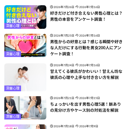
2026年7月26日
2026年7月16日
好きだけど付き合えない男性心理とは？
男性の本音をアンケート調査！
深層心理
2026年7月25日
2026年7月16日
男性からの好意とは？感じる瞬間や好き
な人だけにする行動を男女200人にアン
ケート調査！
深層心理
2026年7月24日
2026年7月16日
甘えてくる彼氏がかわいい！甘えん坊な
彼氏の心理や上手な付き合い方を解説
深層心理
2026年7月21日
2026年7月15日
ちょっかいを出す男性心理5選！脈あり
の見分け方やケース別の対処法を解説
深層心理
2026年7月18日
2026年7月9日