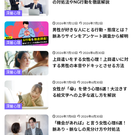
の対処法やNG行動を徹底解説
深層心理
2026年7月12日
2026年7月2日
男性が好きな人にとる行動・態度とは？
脈ありサインをアンケート調査から解明
深層心理
2026年7月10日
2026年6月30日
上目遣いをする女性心理！上目遣いに対
する男性の本音やドキッとさせる方法
深層心理
2026年7月9日
2026年6月30日
女性が「😭」を使う心理6選！大泣きす
る絵文字への上手な返し方を解説
深層心理
2026年7月8日
2026年6月30日
「機会があれば」と言う女性心理6選！
脈あり・脈なしの見分け方や対処法