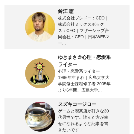
鈴江 憲
株式会社ブシドー：CEO｜
株式会社ミックスボック
ス：CFO｜マザーシップ合
同会社：CEO｜日本WEBマ
ー...
ゆきまさ＠心理・恋愛系
ライター
心理・恋愛系ライター｜
1986年生まれ｜広島大学大
学院修士課程修了者 2005年
より6年間、広島大学...
スズキコージロー
ゲームと喫茶店が好きな30
代男性です。読んだ方が幸
せになれるような記事を書
きたいです！