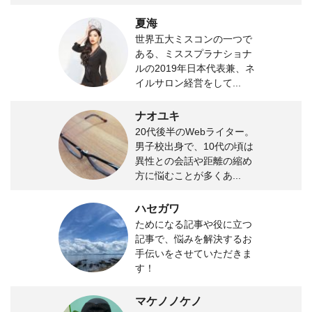
夏海
世界五大ミスコンの一つで
ある、ミススプラナショナ
ルの2019年日本代表兼、ネ
イルサロン経営をして...
ナオユキ
20代後半のWebライター。
男子校出身で、10代の頃は
異性との会話や距離の縮め
方に悩むことが多くあ...
ハセガワ
ためになる記事や役に立つ
記事で、悩みを解決するお
手伝いをさせていただきま
す！
マケノノケノ