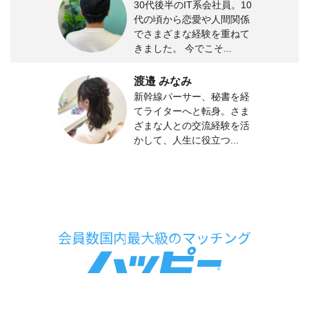
30代後半のIT系会社員。10
代の頃から恋愛や人間関係
でさまざまな経験を重ねて
きました。 今でこそ...
渡邉 みなみ
新幹線パーサー、秘書を経
てライターへと転身。さま
ざまな人との交流経験を活
かして、人生に役立つ...