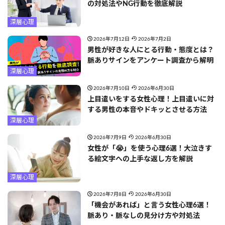
の対処法やNG行動を徹底解説
深層心理
2026年7月12日
2026年7月2日
男性が好きな人にとる行動・態度とは？
脈ありサインをアンケート調査から解明
深層心理
2026年7月10日
2026年6月30日
上目遣いをする女性心理！上目遣いに対
する男性の本音やドキッとさせる方法
深層心理
2026年7月9日
2026年6月30日
女性が「😭」を使う心理6選！大泣きす
る絵文字への上手な返し方を解説
深層心理
2026年7月8日
2026年6月30日
「機会があれば」と言う女性心理6選！
脈あり・脈なしの見分け方や対処法