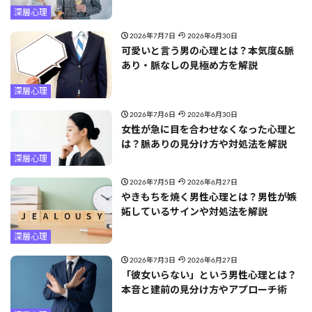
深層心理
2026年7月7日
2026年6月30日
可愛いと言う男の心理とは？本気度&脈
あり・脈なしの見極め方を解説
深層心理
2026年7月6日
2026年6月30日
女性が急に目を合わせなくなった心理と
は？脈ありの見分け方や対処法を解説
深層心理
2026年7月5日
2026年6月27日
やきもちを焼く男性心理とは？男性が嫉
妬しているサインや対処法を解説
深層心理
2026年7月3日
2026年6月27日
「彼女いらない」という男性心理とは？
本音と建前の見分け方やアプローチ術