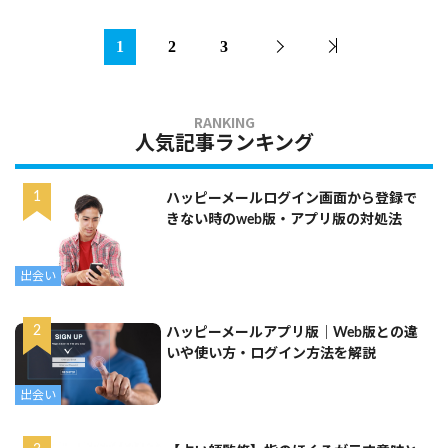
1
2
3
人気記事ランキング
ハッピーメールログイン画面から登録で
きない時のweb版・アプリ版の対処法
出会い
ハッピーメールアプリ版｜Web版との違
いや使い方・ログイン方法を解説
出会い