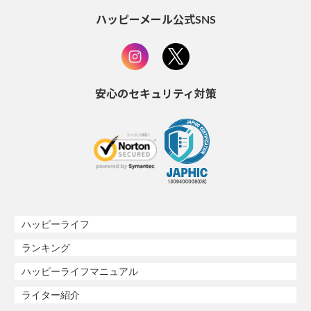
ハッピーメール公式SNS
安心のセキュリティ対策
ハッピーライフ
ランキング
ハッピーライフマニュアル
ライター紹介