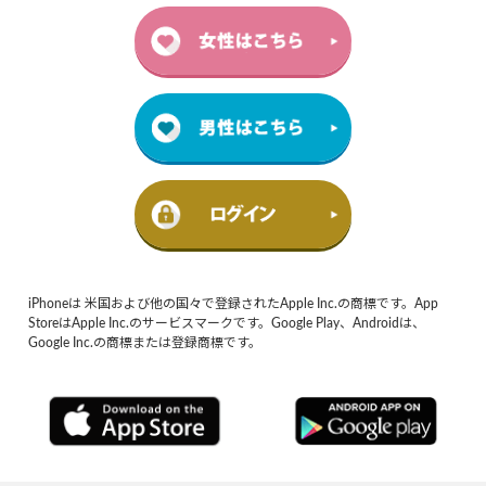
iPhoneは 米国および他の国々で登録されたApple Inc.の商標です。App
StoreはApple Inc.のサービスマークです。Google Play、Androidは、
Google Inc.の商標または登録商標です。