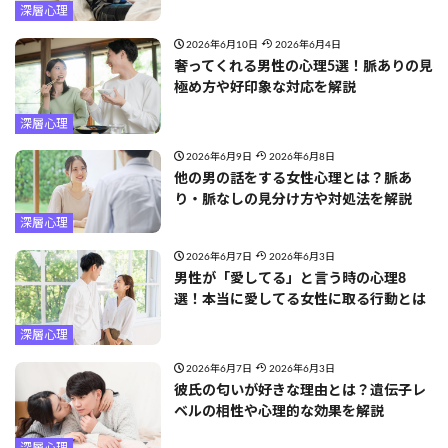
深層心理
2026年6月10日
2026年6月4日
奢ってくれる男性の心理5選！脈ありの見
極め方や好印象な対応を解説
深層心理
2026年6月9日
2026年6月8日
他の男の話をする女性心理とは？脈あ
り・脈なしの見分け方や対処法を解説
深層心理
2026年6月7日
2026年6月3日
男性が「愛してる」と言う時の心理8
選！本当に愛してる女性に取る行動とは
深層心理
2026年6月7日
2026年6月3日
彼氏の匂いが好きな理由とは？遺伝子レ
ベルの相性や心理的な効果を解説