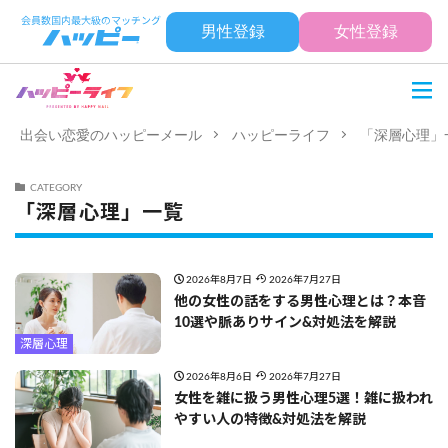
男性登録
女性登録
出会い恋愛のハッピーメール
ハッピーライフ
「深層心理」
CATEGORY
「深層心理」一覧
2026年8月7日
2026年7月27日
他の女性の話をする男性心理とは？本音
10選や脈ありサイン&対処法を解説
深層心理
2026年8月6日
2026年7月27日
女性を雑に扱う男性心理5選！雑に扱われ
やすい人の特徴&対処法を解説