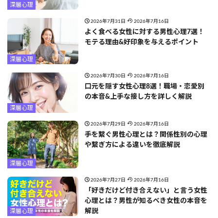
深層心理
2026年7月31日
2026年7月16日
よく食べる女性に対する男性心理7選！
モテる理由&好印象を与えるポイント
深層心理
2026年7月30日
2026年7月16日
口元を隠す女性心理8選！職場・恋愛別
の本音&上手な接し方を詳しく解説
深層心理
2026年7月29日
2026年7月16日
手を繋ぐ男性心理とは？関係性別の心理
や繋ぎ方による違いを徹底解説
深層心理
2026年7月27日
2026年7月16日
「好きだけど付き合えない」と言う女性
心理とは？男性が知るべき女性の本音を
解説
深層心理