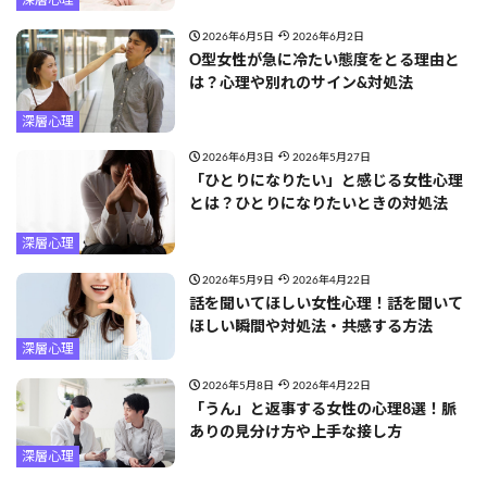
深層心理
2026年6月5日
2026年6月2日
O型女性が急に冷たい態度をとる理由と
は？心理や別れのサイン&対処法
深層心理
2026年6月3日
2026年5月27日
「ひとりになりたい」と感じる女性心理
とは？ひとりになりたいときの対処法
深層心理
2026年5月9日
2026年4月22日
話を聞いてほしい女性心理！話を聞いて
ほしい瞬間や対処法・共感する方法
深層心理
2026年5月8日
2026年4月22日
「うん」と返事する女性の心理8選！脈
ありの見分け方や上手な接し方
深層心理