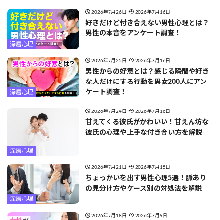
2026年7月26日
2026年7月16日
好きだけど付き合えない男性心理とは？
男性の本音をアンケート調査！
深層心理
2026年7月25日
2026年7月16日
男性からの好意とは？感じる瞬間や好き
な人だけにする行動を男女200人にアン
ケート調査！
深層心理
2026年7月24日
2026年7月16日
甘えてくる彼氏がかわいい！甘えん坊な
彼氏の心理や上手な付き合い方を解説
深層心理
2026年7月21日
2026年7月15日
ちょっかいを出す男性心理5選！脈あり
の見分け方やケース別の対処法を解説
深層心理
2026年7月18日
2026年7月9日