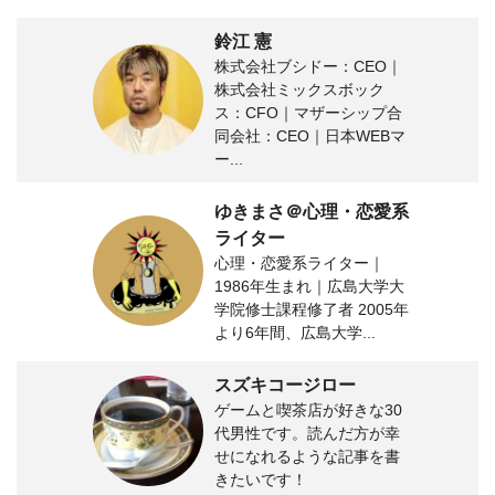
鈴江 憲
株式会社ブシドー：CEO｜
株式会社ミックスボック
ス：CFO｜マザーシップ合
同会社：CEO｜日本WEBマ
ー...
ゆきまさ＠心理・恋愛系
ライター
心理・恋愛系ライター｜
1986年生まれ｜広島大学大
学院修士課程修了者 2005年
より6年間、広島大学...
スズキコージロー
ゲームと喫茶店が好きな30
代男性です。読んだ方が幸
せになれるような記事を書
きたいです！