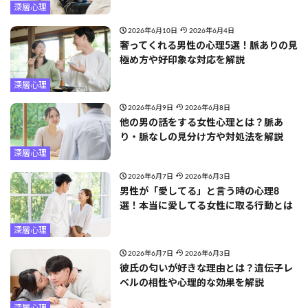
深層心理
2026年6月10日
2026年6月4日
奢ってくれる男性の心理5選！脈ありの見
極め方や好印象な対応を解説
深層心理
2026年6月9日
2026年6月8日
他の男の話をする女性心理とは？脈あ
り・脈なしの見分け方や対処法を解説
深層心理
2026年6月7日
2026年6月3日
男性が「愛してる」と言う時の心理8
選！本当に愛してる女性に取る行動とは
深層心理
2026年6月7日
2026年6月3日
彼氏の匂いが好きな理由とは？遺伝子レ
ベルの相性や心理的な効果を解説