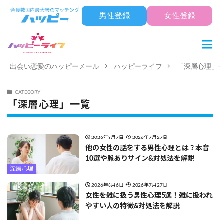
男性登録
女性登録
出会い恋愛のハッピーメール
ハッピーライフ
「深層心理」
CATEGORY
「深層心理」一覧
2026年8月7日
2026年7月27日
他の女性の話をする男性心理とは？本音
10選や脈ありサイン&対処法を解説
深層心理
2026年8月6日
2026年7月27日
女性を雑に扱う男性心理5選！雑に扱われ
やすい人の特徴&対処法を解説