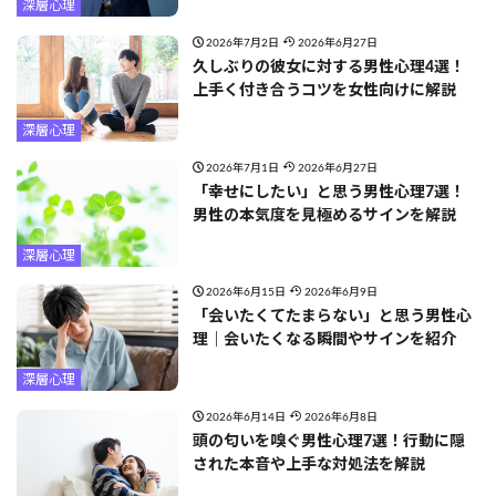
深層心理
2026年7月2日
2026年6月27日
久しぶりの彼女に対する男性心理4選！
上手く付き合うコツを女性向けに解説
深層心理
2026年7月1日
2026年6月27日
「幸せにしたい」と思う男性心理7選！
男性の本気度を見極めるサインを解説
深層心理
2026年6月15日
2026年6月9日
「会いたくてたまらない」と思う男性心
理｜会いたくなる瞬間やサインを紹介
深層心理
2026年6月14日
2026年6月8日
頭の匂いを嗅ぐ男性心理7選！行動に隠
された本音や上手な対処法を解説