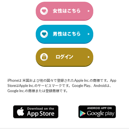
iPhoneは 米国および他の国々で登録されたApple Inc.の商標です。App
StoreはApple Inc.のサービスマークです。Google Play、Androidは、
Google Inc.の商標または登録商標です。