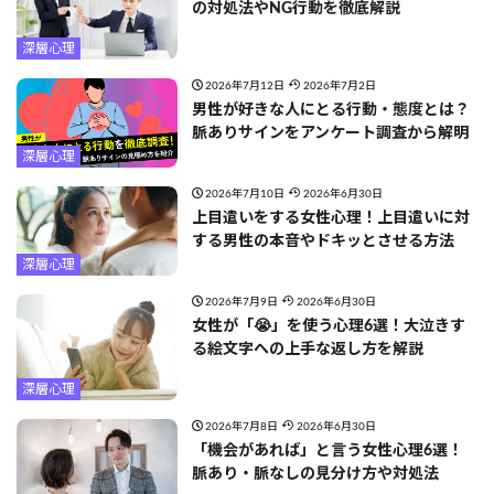
の対処法やNG行動を徹底解説
深層心理
2026年7月12日
2026年7月2日
男性が好きな人にとる行動・態度とは？
脈ありサインをアンケート調査から解明
深層心理
2026年7月10日
2026年6月30日
上目遣いをする女性心理！上目遣いに対
する男性の本音やドキッとさせる方法
深層心理
2026年7月9日
2026年6月30日
女性が「😭」を使う心理6選！大泣きす
る絵文字への上手な返し方を解説
深層心理
2026年7月8日
2026年6月30日
「機会があれば」と言う女性心理6選！
脈あり・脈なしの見分け方や対処法