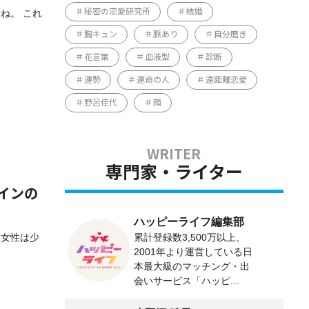
ね。 これ
秘密の恋愛研究所
結婚
胸キュン
脈あり
自分磨き
花言葉
血液型
診断
運勢
運命の人
遠距離恋愛
野呂佳代
顔
専門家・ライター
インの
ハッピーライフ編集部
累計登録数3,500万以上、
る女性は少
2001年より運営している日
本最大級のマッチング・出
会いサービス「ハッピ...