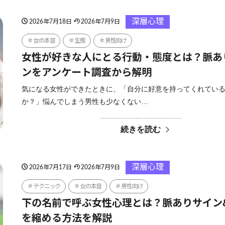
深層心理
2026年7月18日
2026年7月9日
女の本音
生態
男性向け
女性が好きな人にとる行動・態度とは？脈あ
ンをアンケート調査から解明
気になる女性ができたときに、「自分に好意を持ってくれてい
か？」悩んでしまう男性も少なくない…
続きを読む
深層心理
2026年7月17日
2026年7月9日
テクニック
女の本音
男性向け
下の名前で呼ぶ女性心理とは？脈ありサイン
を縮める方法を解説