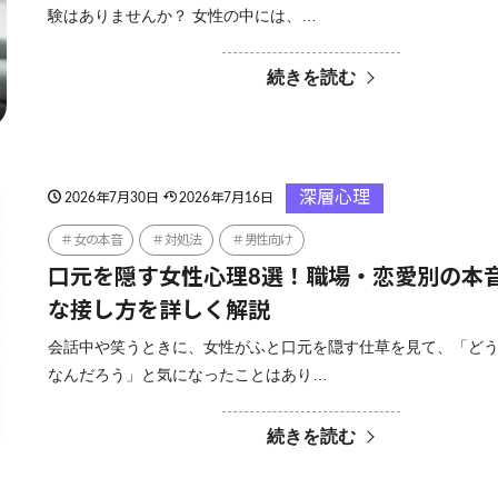
験はありませんか？ 女性の中には、…
続きを読む
深層心理
2026年7月30日
2026年7月16日
女の本音
対処法
男性向け
口元を隠す女性心理8選！職場・恋愛別の本
な接し方を詳しく解説
会話中や笑うときに、女性がふと口元を隠す仕草を見て、「ど
なんだろう」と気になったことはあり…
続きを読む