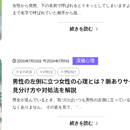
女性から突然、下の名前で呼ばれるとドキッとしてしまいますよ
まで名字で呼ばれていた相手から急…
続きを読む
深層心理
2026年7月16日
2026年7月9日
女の本音
対処法
男性向け
男性の左側に立つ女性の心理とは？脈ありサ
見分け方や対処法を解説
男女が並んでいるとき、気づけばいつも男性の左側に立ってい
なくありません。 その姿を見て、「…
続きを読む