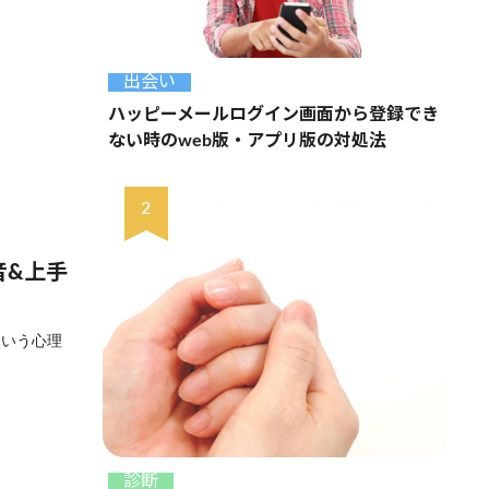
出会い
ハッピーメールログイン画面から登録でき
ない時のweb版・アプリ版の対処法
音&上手
ういう心理
診断