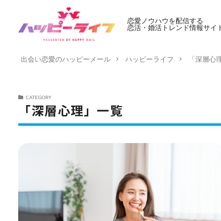
恋愛ノウハウを配信する
恋活・婚活トレンド情報サイ
出会い恋愛のハッピーメール
ハッピーライフ
「深層心
CATEGORY
「深層心理」一覧