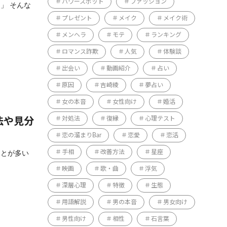
パワースポット
ファッション
」 そんな
プレゼント
メイク
メイク術
メンヘラ
モテ
ランキング
ロマンス詐欺
人気
体験談
出会い
動画紹介
占い
原因
吉崎綾
夢占い
女の本音
女性向け
婚活
対処法
復縁
心理テスト
法や見分
恋の溜まりBar
恋愛
恋活
ことが多い
手相
改善方法
星座
映画
歌・曲
浮気
深層心理
特徴
生態
用語解説
男の本音
男女向け
男性向け
相性
石言葉