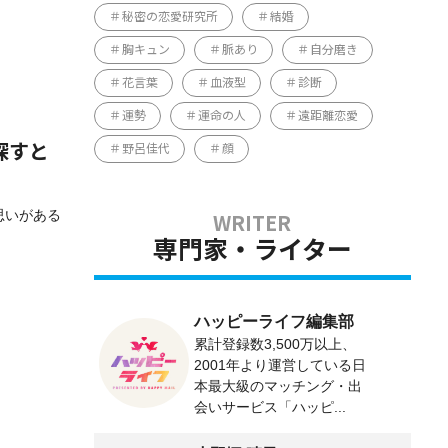
秘密の恋愛研究所
結婚
胸キュン
脈あり
自分磨き
花言葉
血液型
診断
運勢
運命の人
遠距離恋愛
探すと
野呂佳代
顔
思いがある
専門家・ライター
ハッピーライフ編集部
累計登録数3,500万以上、
2001年より運営している日
本最大級のマッチング・出
会いサービス「ハッピ...