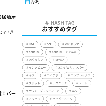
診断
の居酒屋
おすすめタグ
物が多く異
LINE
SNS
Webドラマ
Youtube
Youtubeチャンネル
ほくろ占い
ほのか
インタビュー
エンジェルナンバー
キス
コイラボ
コンプレックス
スポット
テクニック
デート
ナジャ・グランディーバ
ネタ
選！バー
ノウハウ
ハッピーメール