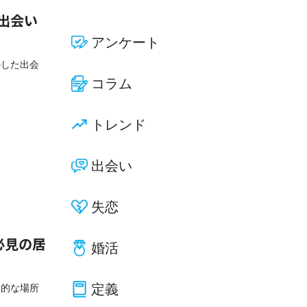
出会い
アンケート
かした出会
コラム
トレンド
出会い
失恋
必見の居
婚活
定義
力的な場所