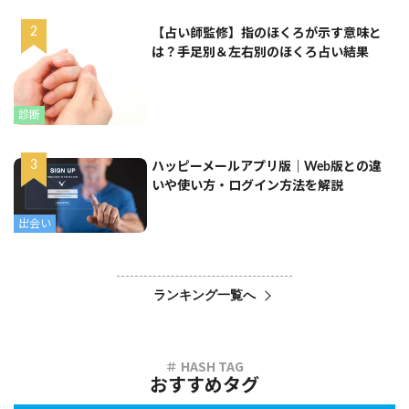
【占い師監修】指のほくろが示す意味と
は？手足別＆左右別のほくろ占い結果
診断
ハッピーメールアプリ版｜Web版との違
いや使い方・ログイン方法を解説
出会い
ランキング一覧へ
おすすめタグ