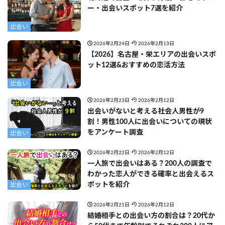
ー・出会いスポット7選を紹介
出会い
2026年2月24日
2026年2月13日
【2026】名古屋・栄エリアの出会いスポ
ット12選&おすすめの恋活方法
出会い
2026年2月23日
2026年2月12日
出会いがないと考える社会人男性が9
割！男性100人に出会いについての現状
をアンケート調査
出会い
2026年2月22日
2026年2月12日
一人旅で出会いはある？200人の調査で
わかった恋人ができる確率と出会えるス
ポットを紹介
出会い
2026年2月21日
2026年2月12日
結婚相手との出会い方の割合は？20代か