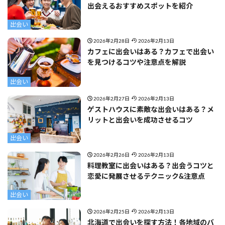
出会えるおすすめスポットを紹介
出会い
2026年2月28日
2026年2月13日
カフェに出会いはある？カフェで出会い
を見つけるコツや注意点を解説
出会い
2026年2月27日
2026年2月13日
ゲストハウスに素敵な出会いはある？メ
リットと出会いを成功させるコツ
出会い
2026年2月26日
2026年2月13日
料理教室に出会いはある？出会うコツと
恋愛に発展させるテクニック&注意点
出会い
2026年2月25日
2026年2月13日
北海道で出会いを探す方法！各地域のバ