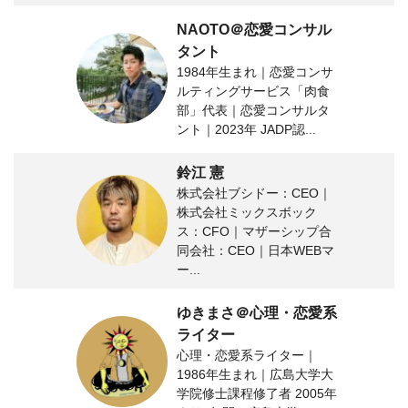
NAOTO＠恋愛コンサル
タント
1984年生まれ｜恋愛コンサ
ルティングサービス「肉食
部」代表｜恋愛コンサルタ
ント｜2023年 JADP認...
鈴江 憲
株式会社ブシドー：CEO｜
株式会社ミックスボック
ス：CFO｜マザーシップ合
同会社：CEO｜日本WEBマ
ー...
ゆきまさ＠心理・恋愛系
ライター
心理・恋愛系ライター｜
1986年生まれ｜広島大学大
学院修士課程修了者 2005年