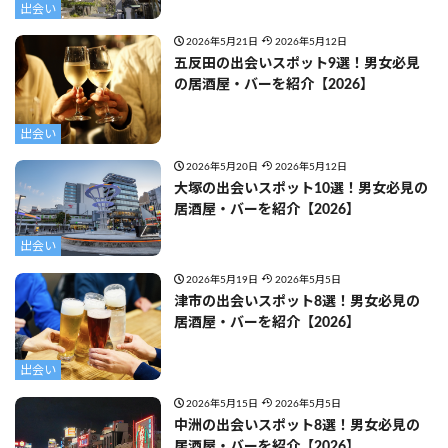
出会い
2026年5月21日
2026年5月12日
五反田の出会いスポット9選！男女必見
の居酒屋・バーを紹介【2026】
出会い
2026年5月20日
2026年5月12日
大塚の出会いスポット10選！男女必見の
居酒屋・バーを紹介【2026】
出会い
2026年5月19日
2026年5月5日
津市の出会いスポット8選！男女必見の
居酒屋・バーを紹介【2026】
出会い
2026年5月15日
2026年5月5日
中洲の出会いスポット8選！男女必見の
居酒屋・バーを紹介【2026】