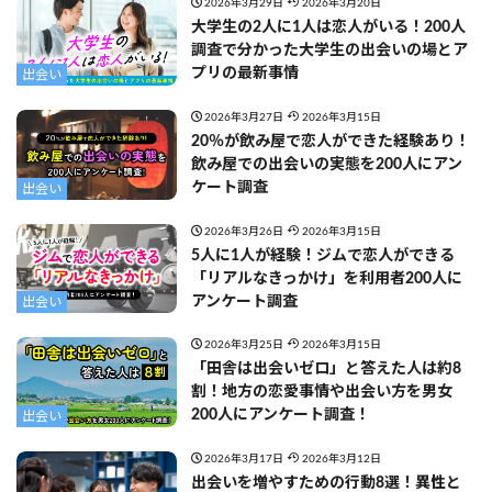
2026年3月29日
2026年3月20日
大学生の2人に1人は恋人がいる！200人
調査で分かった大学生の出会いの場とア
プリの最新事情
出会い
2026年3月27日
2026年3月15日
20％が飲み屋で恋人ができた経験あり！
飲み屋での出会いの実態を200人にアン
ケート調査
出会い
2026年3月26日
2026年3月15日
5人に1人が経験！ジムで恋人ができる
「リアルなきっかけ」を利用者200人に
アンケート調査
出会い
2026年3月25日
2026年3月15日
「田舎は出会いゼロ」と答えた人は約8
割！地方の恋愛事情や出会い方を男女
200人にアンケート調査！
出会い
2026年3月17日
2026年3月12日
出会いを増やすための行動8選！異性と