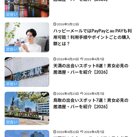
出会い
2026年5月12日
ハッピーメールではPayPayとau PAYも利
用可能！利用手順やポイントごとの購入
額とは？
出会い
2026年4月24日
2026年4月7日
天満の出会いスポット8選！男女必見の
居酒屋・バーを紹介【2026】
出会い
2026年4月23日
2026年4月7日
鳥取の出会いスポット7選！男女必見の
居酒屋・バーを紹介【2026】
出会い
2026年4月22日
2026年4月7日