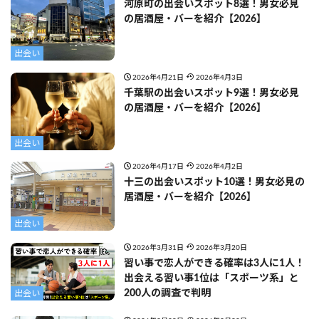
河原町の出会いスポット8選！男女必見
の居酒屋・バーを紹介【2026】
出会い
2026年4月21日
2026年4月3日
千葉駅の出会いスポット9選！男女必見
の居酒屋・バーを紹介【2026】
出会い
2026年4月17日
2026年4月2日
十三の出会いスポット10選！男女必見の
居酒屋・バーを紹介【2026】
出会い
2026年3月31日
2026年3月20日
習い事で恋人ができる確率は3人に1人！
出会える習い事1位は「スポーツ系」と
200人の調査で判明
出会い