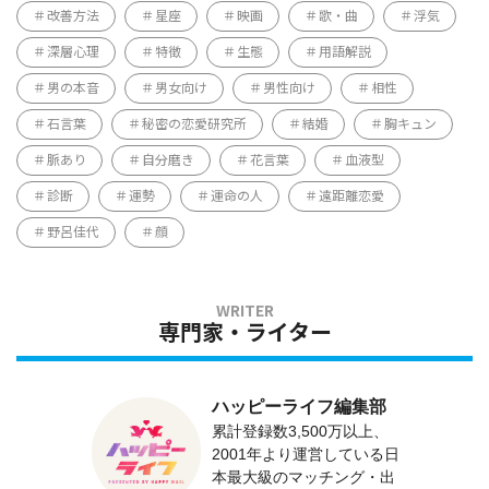
改善方法
星座
映画
歌・曲
浮気
深層心理
特徴
生態
用語解説
男の本音
男女向け
男性向け
相性
石言葉
秘密の恋愛研究所
結婚
胸キュン
脈あり
自分磨き
花言葉
血液型
診断
運勢
運命の人
遠距離恋愛
野呂佳代
顔
専門家・ライター
ハッピーライフ編集部
累計登録数3,500万以上、
2001年より運営している日
本最大級のマッチング・出