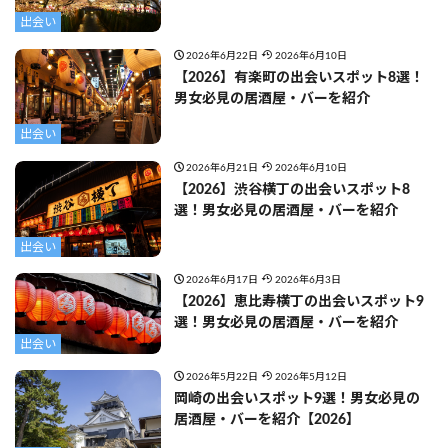
出会い
2026年6月22日
2026年6月10日
【2026】有楽町の出会いスポット8選！
男女必見の居酒屋・バーを紹介
出会い
2026年6月21日
2026年6月10日
【2026】渋谷横丁の出会いスポット8
選！男女必見の居酒屋・バーを紹介
出会い
2026年6月17日
2026年6月3日
【2026】恵比寿横丁の出会いスポット9
選！男女必見の居酒屋・バーを紹介
出会い
2026年5月22日
2026年5月12日
岡崎の出会いスポット9選！男女必見の
居酒屋・バーを紹介【2026】