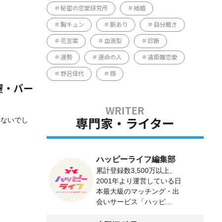
秘密の恋愛研究所
結婚
胸キュン
脈あり
自分磨き
花言葉
血液型
診断
運勢
運命の人
遠距離恋愛
野呂佳代
顔
屋・バー
はないでし
専門家・ライター
ハッピーライフ編集部
累計登録数3,500万以上、
2001年より運営している日
本最大級のマッチング・出
会いサービス「ハッピ...