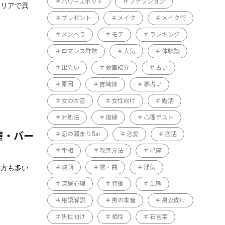
パワースポット
ファッション
エリアで異
プレゼント
メイク
メイク術
メンヘラ
モテ
ランキング
ロマンス詐欺
人気
体験談
出会い
動画紹介
占い
原因
吉崎綾
夢占い
女の本音
女性向け
婚活
対処法
復縁
心理テスト
恋の溜まりBar
恋愛
恋活
屋・バー
手相
改善方法
星座
る方も多い
映画
歌・曲
浮気
深層心理
特徴
生態
用語解説
男の本音
男女向け
男性向け
相性
石言葉