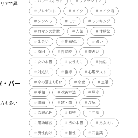
パワースポット
ファッション
エリアで異
プレゼント
メイク
メイク術
メンヘラ
モテ
ランキング
ロマンス詐欺
人気
体験談
出会い
動画紹介
占い
原因
吉崎綾
夢占い
女の本音
女性向け
婚活
対処法
復縁
心理テスト
恋の溜まりBar
恋愛
恋活
屋・バー
手相
改善方法
星座
る方も多い
映画
歌・曲
浮気
深層心理
特徴
生態
用語解説
男の本音
男女向け
男性向け
相性
石言葉