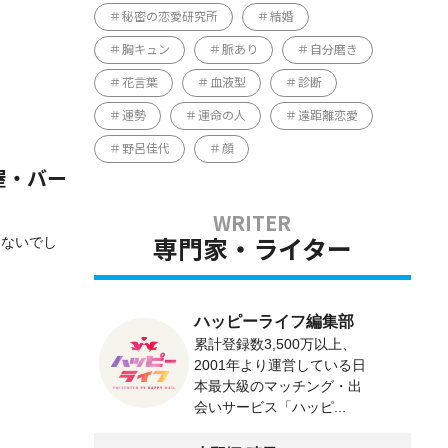
秘密の恋愛研究所
結婚
胸キュン
脈あり
自分磨き
花言葉
血液型
診断
運勢
運命の人
遠距離恋愛
野呂佳代
顔
屋・バー
はないでし
専門家・ライター
ハッピーライフ編集部
累計登録数3,500万以上、
2001年より運営している日
本最大級のマッチング・出
会いサービス「ハッピ...