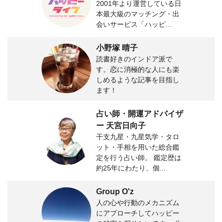
2001年より運営している日
本最大級のマッチング・出
会いサービス「ハッピ...
小野塚 晴子
読書好きのインドア派で
す。恋に消極的な人にも楽
しめるような記事を目指し
ます！
占い師・開運アドバイザ
ー 天宮日向子
干支九星・九星気学・タロ
ット・手相を用いた総合鑑
定を行う占い師。 鑑定歴は
約25年にわたり、個...
Group O'z
人の心や行動のメカニズム
にアプローチしてハッピー