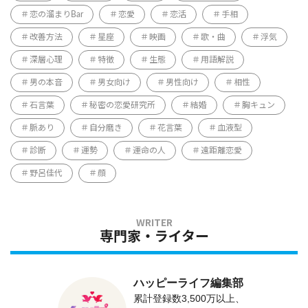
恋の溜まりBar
恋愛
恋活
手相
改善方法
星座
映画
歌・曲
浮気
深層心理
特徴
生態
用語解説
男の本音
男女向け
男性向け
相性
石言葉
秘密の恋愛研究所
結婚
胸キュン
脈あり
自分磨き
花言葉
血液型
診断
運勢
運命の人
遠距離恋愛
野呂佳代
顔
専門家・ライター
ハッピーライフ編集部
累計登録数3,500万以上、