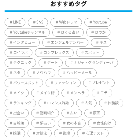
おすすめタグ
LINE
SNS
Webドラマ
Youtube
Youtubeチャンネル
ほくろ占い
ほのか
インタビュー
エンジェルナンバー
キス
コイラボ
コンプレックス
スポット
テクニック
デート
ナジャ・グランディーバ
ネタ
ノウハウ
ハッピーメール
パワースポット
ファッション
プレゼント
メイク
メイク術
メンヘラ
モテ
ランキング
ロマンス詐欺
人気
体験談
出会い
動画紹介
占い
原因
吉崎綾
夢占い
女の本音
女性向け
婚活
対処法
復縁
心理テスト