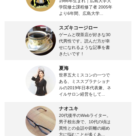
1986年生まれ｜広島大学大
学院修士課程修了者 2005年
より6年間、広島大学...
スズキコージロー
ゲームと喫茶店が好きな30
代男性です。読んだ方が幸
せになれるような記事を書
きたいです！
夏海
世界五大ミスコンの一つで
ある、ミススプラナショナ
ルの2019年日本代表兼、ネ
イルサロン経営をして...
ナオユキ
20代後半のWebライター。
男子校出身で、10代の頃は
異性との会話や距離の縮め
方に悩むことが多くあ...