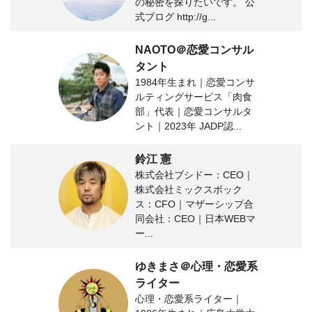
の秘密を探りたいです。 公
式ブログ http://g...
NAOTO＠恋愛コンサル
タント
1984年生まれ｜恋愛コンサ
ルティングサービス「肉食
部」代表｜恋愛コンサルタ
ント｜2023年 JADP認...
鈴江 憲
株式会社ブシドー：CEO｜
株式会社ミックスボック
ス：CFO｜マザーシップ合
同会社：CEO｜日本WEBマ
ー...
ゆきまさ＠心理・恋愛系
ライター
心理・恋愛系ライター｜