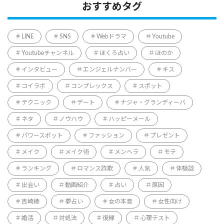
おすすめタグ
LINE
SNS
Webドラマ
Youtube
Youtubeチャンネル
ほくろ占い
ほのか
インタビュー
エンジェルナンバー
キス
コイラボ
コンプレックス
スポット
テクニック
デート
ナジャ・グランディーバ
ネタ
ノウハウ
ハッピーメール
パワースポット
ファッション
プレゼント
メイク
メイク術
メンヘラ
モテ
ランキング
ロマンス詐欺
人気
体験談
出会い
動画紹介
占い
原因
吉崎綾
夢占い
女の本音
女性向け
婚活
対処法
復縁
心理テスト