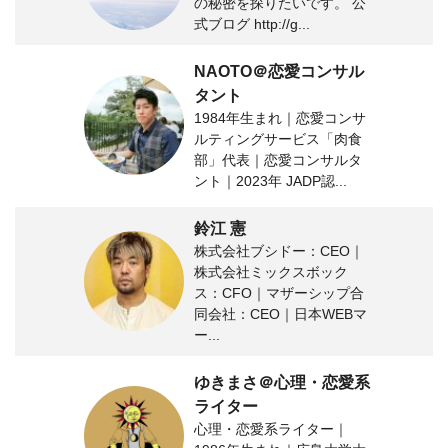
の秘密を探りたいです。 公
式ブログ http://g...
NAOTO＠恋愛コンサル
タント
1984年生まれ｜恋愛コンサ
ルティングサービス「肉食
部」代表｜恋愛コンサルタ
ント｜2023年 JADP認...
鈴江 憲
株式会社ブシドー：CEO｜
株式会社ミックスボック
ス：CFO｜マザーシップ合
同会社：CEO｜日本WEBマ
ー...
ゆきまさ＠心理・恋愛系
ライター
心理・恋愛系ライター｜