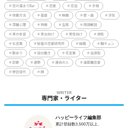
恋の溜まりBar
恋愛
恋活
手相
改善方法
星座
映画
歌・曲
浮気
深層心理
特徴
生態
用語解説
男の本音
男女向け
男性向け
相性
石言葉
秘密の恋愛研究所
結婚
胸キュン
脈あり
自分磨き
花言葉
血液型
診断
運勢
運命の人
遠距離恋愛
野呂佳代
顔
専門家・ライター
ハッピーライフ編集部
累計登録数3,500万以上、