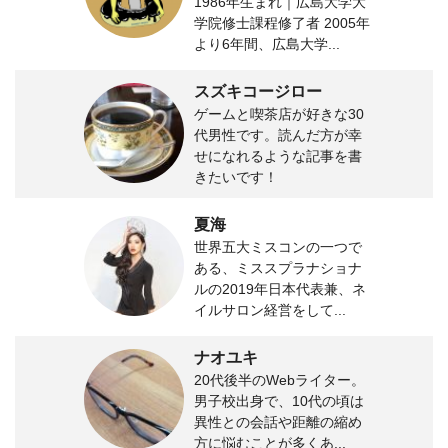
1986年生まれ｜広島大学大
学院修士課程修了者 2005年
より6年間、広島大学...
スズキコージロー
ゲームと喫茶店が好きな30
代男性です。読んだ方が幸
せになれるような記事を書
きたいです！
夏海
世界五大ミスコンの一つで
ある、ミススプラナショナ
ルの2019年日本代表兼、ネ
イルサロン経営をして...
ナオユキ
20代後半のWebライター。
男子校出身で、10代の頃は
異性との会話や距離の縮め
方に悩むことが多くあ...