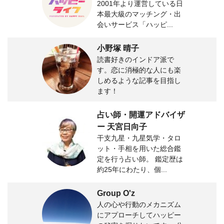
2001年より運営している日
本最大級のマッチング・出
会いサービス「ハッピ...
小野塚 晴子
読書好きのインドア派で
す。恋に消極的な人にも楽
しめるような記事を目指し
ます！
占い師・開運アドバイザ
ー 天宮日向子
干支九星・九星気学・タロ
ット・手相を用いた総合鑑
定を行う占い師。 鑑定歴は
約25年にわたり、個...
Group O'z
人の心や行動のメカニズム
にアプローチしてハッピー