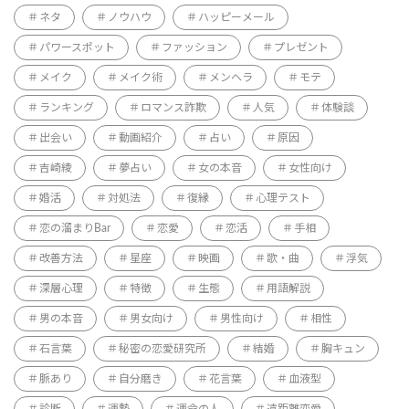
ネタ
ノウハウ
ハッピーメール
パワースポット
ファッション
プレゼント
メイク
メイク術
メンヘラ
モテ
ランキング
ロマンス詐欺
人気
体験談
出会い
動画紹介
占い
原因
吉崎綾
夢占い
女の本音
女性向け
婚活
対処法
復縁
心理テスト
恋の溜まりBar
恋愛
恋活
手相
改善方法
星座
映画
歌・曲
浮気
深層心理
特徴
生態
用語解説
男の本音
男女向け
男性向け
相性
石言葉
秘密の恋愛研究所
結婚
胸キュン
脈あり
自分磨き
花言葉
血液型
診断
運勢
運命の人
遠距離恋愛