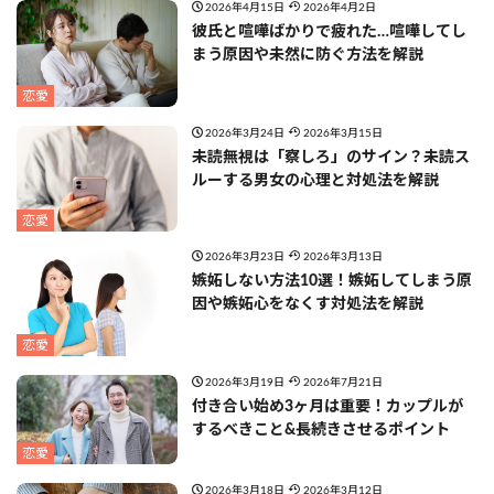
2026年4月15日
2026年4月2日
彼氏と喧嘩ばかりで疲れた…喧嘩してし
まう原因や未然に防ぐ方法を解説
恋愛
2026年3月24日
2026年3月15日
未読無視は「察しろ」のサイン？未読ス
ルーする男女の心理と対処法を解説
恋愛
2026年3月23日
2026年3月13日
嫉妬しない方法10選！嫉妬してしまう原
因や嫉妬心をなくす対処法を解説
恋愛
2026年3月19日
2026年7月21日
付き合い始め3ヶ月は重要！カップルが
するべきこと&長続きさせるポイント
恋愛
2026年3月18日
2026年3月12日