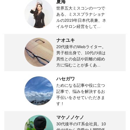
夏海
世界五大ミスコンの一つで
ある、ミススプラナショナ
ルの2019年日本代表兼、ネ
イルサロン経営をして...
ナオユキ
20代後半のWebライター。
男子校出身で、10代の頃は
異性との会話や距離の縮め
方に悩むことが多くあ...
ハセガワ
ためになる記事や役に立つ
記事で、悩みを解決するお
手伝いをさせていただきま
す！
マケノノケノ
30代後半のIT系会社員。10
代の頃から恋愛や人間関係