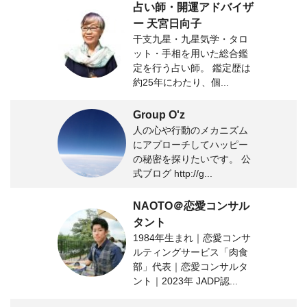
占い師・開運アドバイザ
ー 天宮日向子
干支九星・九星気学・タロ
ット・手相を用いた総合鑑
定を行う占い師。 鑑定歴は
約25年にわたり、個...
Group O'z
人の心や行動のメカニズム
にアプローチしてハッピー
の秘密を探りたいです。 公
式ブログ http://g...
NAOTO＠恋愛コンサル
タント
1984年生まれ｜恋愛コンサ
ルティングサービス「肉食
部」代表｜恋愛コンサルタ
ント｜2023年 JADP認...