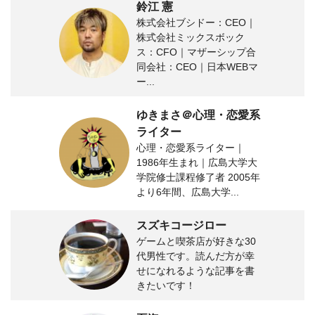
鈴江 憲
株式会社ブシドー：CEO｜
株式会社ミックスボック
ス：CFO｜マザーシップ合
同会社：CEO｜日本WEBマ
ー...
ゆきまさ＠心理・恋愛系
ライター
心理・恋愛系ライター｜
1986年生まれ｜広島大学大
学院修士課程修了者 2005年
より6年間、広島大学...
スズキコージロー
ゲームと喫茶店が好きな30
代男性です。読んだ方が幸
せになれるような記事を書
きたいです！