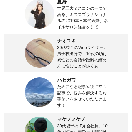
夏海
世界五大ミスコンの一つで
ある、ミススプラナショナ
ルの2019年日本代表兼、ネ
イルサロン経営をして...
ナオユキ
20代後半のWebライター。
男子校出身で、10代の頃は
異性との会話や距離の縮め
方に悩むことが多くあ...
ハセガワ
ためになる記事や役に立つ
記事で、悩みを解決するお
手伝いをさせていただきま
す！
マケノノケノ
30代後半のIT系会社員。10
代の頃から恋愛や人間関係