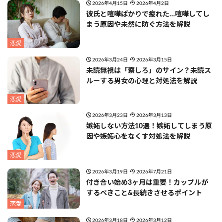
2026年4月15日
2026年4月2日
彼氏と喧嘩ばかりで疲れた…喧嘩してし
まう原因や未然に防ぐ方法を解説
恋愛
2026年3月24日
2026年3月15日
未読無視は「察しろ」のサイン？未読ス
ルーする男女の心理と対処法を解説
恋愛
2026年3月23日
2026年3月13日
嫉妬しない方法10選！嫉妬してしまう原
因や嫉妬心をなくす対処法を解説
恋愛
2026年3月19日
2026年7月21日
付き合い始め3ヶ月は重要！カップルが
するべきこと&長続きさせるポイント
恋愛
2026年3月18日
2026年3月12日