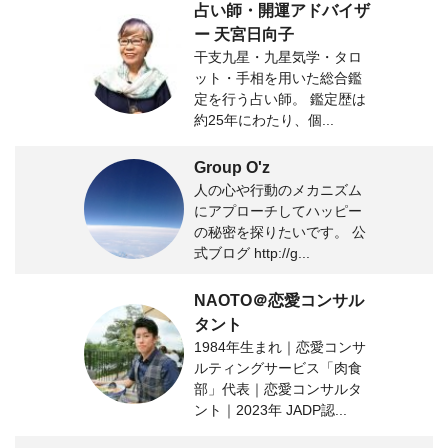
占い師・開運アドバイザ
ー 天宮日向子
干支九星・九星気学・タロ
ット・手相を用いた総合鑑
定を行う占い師。 鑑定歴は
約25年にわたり、個...
Group O'z
人の心や行動のメカニズム
にアプローチしてハッピー
の秘密を探りたいです。 公
式ブログ http://g...
NAOTO＠恋愛コンサル
タント
1984年生まれ｜恋愛コンサ
ルティングサービス「肉食
部」代表｜恋愛コンサルタ
ント｜2023年 JADP認...