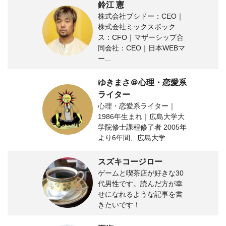
鈴江 憲
株式会社ブシドー：CEO｜
株式会社ミックスボック
ス：CFO｜マザーシップ合
同会社：CEO｜日本WEBマ
ー...
ゆきまさ＠心理・恋愛系
ライター
心理・恋愛系ライター｜
1986年生まれ｜広島大学大
学院修士課程修了者 2005年
より6年間、広島大学...
スズキコージロー
ゲームと喫茶店が好きな30
代男性です。読んだ方が幸
せになれるような記事を書
きたいです！