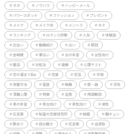
ネタ
ノウハウ
ハッピーメール
パワースポット
ファッション
プレゼント
メイク
メイク術
メンヘラ
モテ
ランキング
ロマンス詐欺
人気
体験談
出会い
動画紹介
占い
原因
吉崎綾
夢占い
女の本音
女性向け
婚活
対処法
復縁
心理テスト
恋の溜まりBar
恋愛
恋活
手相
改善方法
星座
映画
歌・曲
浮気
深層心理
特徴
生態
用語解説
男の本音
男女向け
男性向け
相性
石言葉
秘密の恋愛研究所
結婚
胸キュン
脈あり
自分磨き
花言葉
血液型
診断
運勢
運命の人
遠距離恋愛