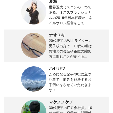
夏海
世界五大ミスコンの一つで
ある、ミススプラナショナ
ルの2019年日本代表兼、ネ
イルサロン経営をして...
ナオユキ
20代後半のWebライター。
男子校出身で、10代の頃は
異性との会話や距離の縮め
方に悩むことが多くあ...
ハセガワ
ためになる記事や役に立つ
記事で、悩みを解決するお
手伝いをさせていただきま
す！
マケノノケノ
30代後半のIT系会社員。10
代の頃から恋愛や人間関係