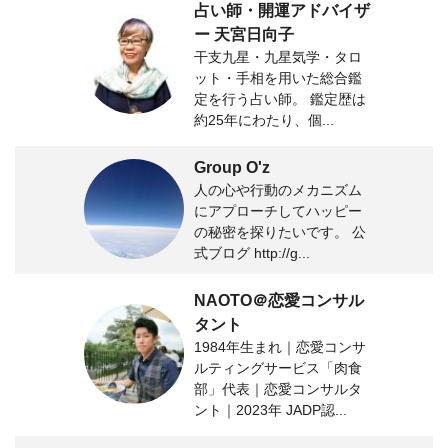
占い師・開運アドバイザ
ー 天宮日向子
干支九星・九星気学・タロ
ット・手相を用いた総合鑑
定を行う占い師。 鑑定歴は
約25年にわたり、個...
Group O'z
人の心や行動のメカニズム
にアプローチしてハッピー
の秘密を探りたいです。 公
式ブログ http://g...
NAOTO＠恋愛コンサル
タント
1984年生まれ｜恋愛コンサ
ルティングサービス「肉食
部」代表｜恋愛コンサルタ
ント｜2023年 JADP認...