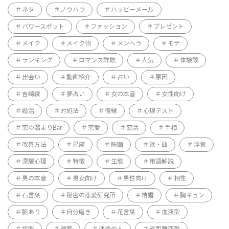
ネタ
ノウハウ
ハッピーメール
パワースポット
ファッション
プレゼント
メイク
メイク術
メンヘラ
モテ
ランキング
ロマンス詐欺
人気
体験談
出会い
動画紹介
占い
原因
吉崎綾
夢占い
女の本音
女性向け
婚活
対処法
復縁
心理テスト
恋の溜まりBar
恋愛
恋活
手相
改善方法
星座
映画
歌・曲
浮気
深層心理
特徴
生態
用語解説
男の本音
男女向け
男性向け
相性
石言葉
秘密の恋愛研究所
結婚
胸キュン
脈あり
自分磨き
花言葉
血液型
診断
運勢
運命の人
遠距離恋愛