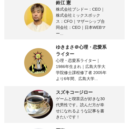
鈴江 憲
株式会社ブシドー：CEO｜
株式会社ミックスボック
ス：CFO｜マザーシップ合
同会社：CEO｜日本WEBマ
ー...
ゆきまさ＠心理・恋愛系
ライター
心理・恋愛系ライター｜
1986年生まれ｜広島大学大
学院修士課程修了者 2005年
より6年間、広島大学...
スズキコージロー
ゲームと喫茶店が好きな30
代男性です。読んだ方が幸
せになれるような記事を書
きたいです！