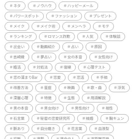
ネタ
ノウハウ
ハッピーメール
パワースポット
ファッション
プレゼント
メイク
メイク術
メンヘラ
モテ
ランキング
ロマンス詐欺
人気
体験談
出会い
動画紹介
占い
原因
吉崎綾
夢占い
女の本音
女性向け
婚活
対処法
復縁
心理テスト
恋の溜まりBar
恋愛
恋活
手相
改善方法
星座
映画
歌・曲
浮気
深層心理
特徴
生態
用語解説
男の本音
男女向け
男性向け
相性
石言葉
秘密の恋愛研究所
結婚
胸キュン
脈あり
自分磨き
花言葉
血液型
診断
運勢
運命の人
遠距離恋愛