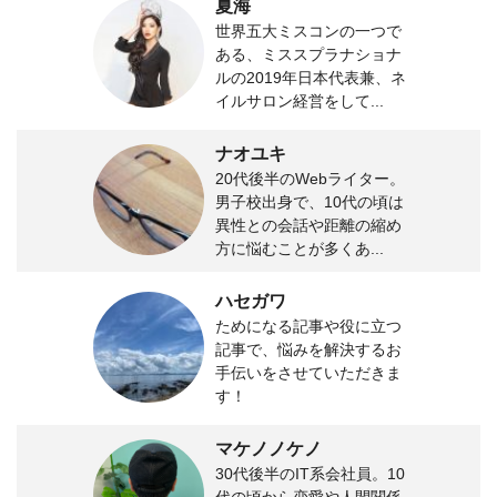
夏海
世界五大ミスコンの一つで
ある、ミススプラナショナ
ルの2019年日本代表兼、ネ
イルサロン経営をして...
ナオユキ
20代後半のWebライター。
男子校出身で、10代の頃は
異性との会話や距離の縮め
方に悩むことが多くあ...
ハセガワ
ためになる記事や役に立つ
記事で、悩みを解決するお
手伝いをさせていただきま
す！
マケノノケノ
30代後半のIT系会社員。10
代の頃から恋愛や人間関係