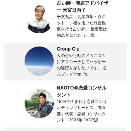
占い師・開運アドバイザ
ー 天宮日向子
干支九星・九星気学・タロ
ット・手相を用いた総合鑑
定を行う占い師。 鑑定歴は
約25年にわたり、個...
Group O'z
人の心や行動のメカニズム
にアプローチしてハッピー
の秘密を探りたいです。 公
式ブログ http://g...
NAOTO＠恋愛コンサル
タント
1984年生まれ｜恋愛コンサ
ルティングサービス「肉食
部」代表｜恋愛コンサルタ
ント｜2023年 JADP認...