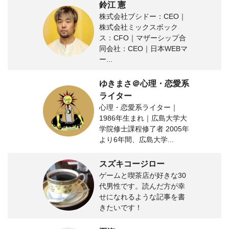
鈴江 憲
株式会社ブシドー：CEO｜
株式会社ミックスボック
ス：CFO｜マザーシップ合
同会社：CEO｜日本WEBマ
ー...
ゆきまさ＠心理・恋愛系
ライター
心理・恋愛系ライター｜
1986年生まれ｜広島大学大
学院修士課程修了者 2005年
より6年間、広島大学...
スズキコージロー
ゲームと喫茶店が好きな30
代男性です。読んだ方が幸
せになれるような記事を書
きたいです！