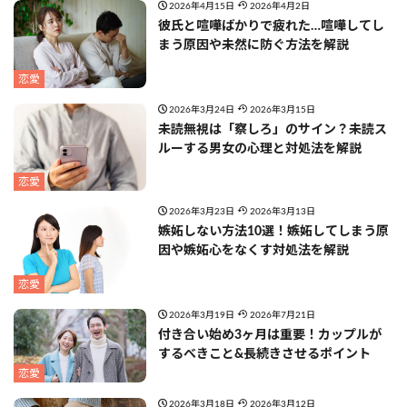
2026年4月15日
2026年4月2日
彼氏と喧嘩ばかりで疲れた…喧嘩してし
まう原因や未然に防ぐ方法を解説
恋愛
2026年3月24日
2026年3月15日
未読無視は「察しろ」のサイン？未読ス
ルーする男女の心理と対処法を解説
恋愛
2026年3月23日
2026年3月13日
嫉妬しない方法10選！嫉妬してしまう原
因や嫉妬心をなくす対処法を解説
恋愛
2026年3月19日
2026年7月21日
付き合い始め3ヶ月は重要！カップルが
するべきこと&長続きさせるポイント
恋愛
2026年3月18日
2026年3月12日