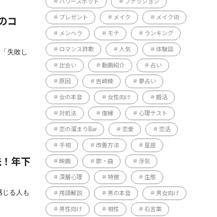
パワースポット
ファッション
プレゼント
メイク
メイク術
のコ
メンヘラ
モテ
ランキング
ロマンス詐欺
人気
体験談
」「失敗し
出会い
動画紹介
占い
原因
吉崎綾
夢占い
女の本音
女性向け
婚活
対処法
復縁
心理テスト
恋の溜まりBar
恋愛
恋活
手相
改善方法
星座
法！年下
映画
歌・曲
浮気
深層心理
特徴
生態
感じる人も
用語解説
男の本音
男女向け
男性向け
相性
石言葉