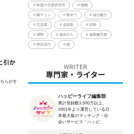
秘密の恋愛研究所
結婚
胸キュン
脈あり
自分磨き
花言葉
血液型
診断
運勢
運命の人
遠距離恋愛
野呂佳代
顔
と引か
専門家・ライター
どちらがす
ハッピーライフ編集部
累計登録数3,500万以上、
2001年より運営している日
本最大級のマッチング・出
会いサービス「ハッピ...