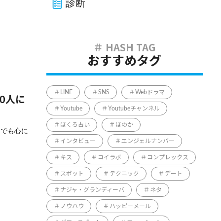
診断
おすすめタグ
LINE
SNS
Webドラマ
0人に
Youtube
Youtubeチャンネル
ほくろ占い
ほのか
までも心に
インタビュー
エンジェルナンバー
キス
コイラボ
コンプレックス
スポット
テクニック
デート
ナジャ・グランディーバ
ネタ
ノウハウ
ハッピーメール