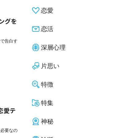
恋愛
ングを
恋活
トで告白す
深層心理
片思い
特徴
特集
恋愛テ
神秘
に必要なの