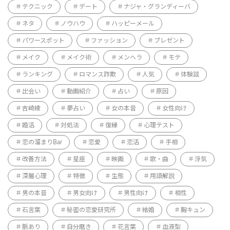
テクニック
デート
ナジャ・グランディーバ
ネタ
ノウハウ
ハッピーメール
パワースポット
ファッション
プレゼント
メイク
メイク術
メンヘラ
モテ
ランキング
ロマンス詐欺
人気
体験談
出会い
動画紹介
占い
原因
吉崎綾
夢占い
女の本音
女性向け
婚活
対処法
復縁
心理テスト
恋の溜まりBar
恋愛
恋活
手相
改善方法
星座
映画
歌・曲
浮気
深層心理
特徴
生態
用語解説
男の本音
男女向け
男性向け
相性
石言葉
秘密の恋愛研究所
結婚
胸キュン
脈あり
自分磨き
花言葉
血液型