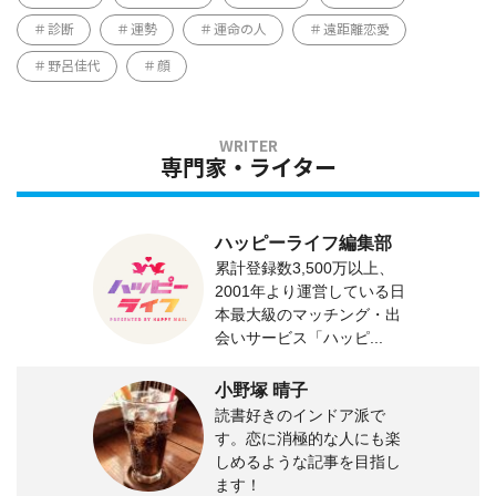
診断
運勢
運命の人
遠距離恋愛
野呂佳代
顔
専門家・ライター
ハッピーライフ編集部
累計登録数3,500万以上、
2001年より運営している日
本最大級のマッチング・出
会いサービス「ハッピ...
小野塚 晴子
読書好きのインドア派で
す。恋に消極的な人にも楽
しめるような記事を目指し
ます！