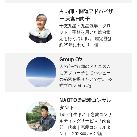
占い師・開運アドバイザ
ー 天宮日向子
干支九星・九星気学・タロ
ット・手相を用いた総合鑑
定を行う占い師。 鑑定歴は
約25年にわたり、個...
Group O'z
人の心や行動のメカニズム
にアプローチしてハッピー
の秘密を探りたいです。 公
式ブログ http://g...
NAOTO＠恋愛コンサル
タント
1984年生まれ｜恋愛コンサ
ルティングサービス「肉食
部」代表｜恋愛コンサルタ
ント｜2023年 JADP認...