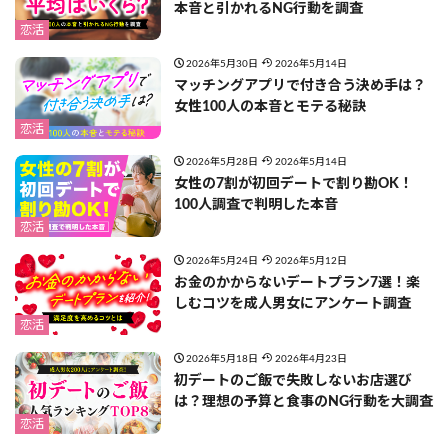
本音と引かれるNG行動を調査
恋活
2026年5月30日
2026年5月14日
マッチングアプリで付き合う決め手は？
女性100人の本音とモテる秘訣
恋活
2026年5月28日
2026年5月14日
女性の7割が初回デートで割り勘OK！
100人調査で判明した本音
恋活
2026年5月24日
2026年5月12日
お金のかからないデートプラン7選！楽
しむコツを成人男女にアンケート調査
恋活
2026年5月18日
2026年4月23日
初デートのご飯で失敗しないお店選び
は？理想の予算と食事のNG行動を大調査
恋活