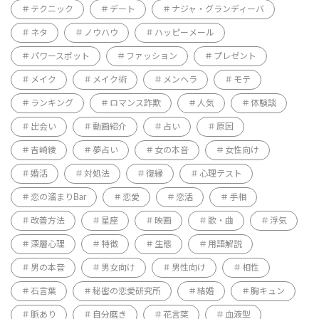
テクニック
デート
ナジャ・グランディーバ
ネタ
ノウハウ
ハッピーメール
パワースポット
ファッション
プレゼント
メイク
メイク術
メンヘラ
モテ
ランキング
ロマンス詐欺
人気
体験談
出会い
動画紹介
占い
原因
吉崎綾
夢占い
女の本音
女性向け
婚活
対処法
復縁
心理テスト
恋の溜まりBar
恋愛
恋活
手相
改善方法
星座
映画
歌・曲
浮気
深層心理
特徴
生態
用語解説
男の本音
男女向け
男性向け
相性
石言葉
秘密の恋愛研究所
結婚
胸キュン
脈あり
自分磨き
花言葉
血液型