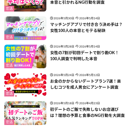
本音と引かれるNG行動を調査
恋活
2026年5月30日
2026年5月14日
マッチングアプリで付き合う決め手は？
女性100人の本音とモテる秘訣
恋活
2026年5月28日
2026年5月14日
女性の7割が初回デートで割り勘OK！
100人調査で判明した本音
恋活
2026年5月24日
2026年5月12日
お金のかからないデートプラン7選！楽
しむコツを成人男女にアンケート調査
恋活
2026年5月18日
2026年4月23日
初デートのご飯で失敗しないお店選び
は？理想の予算と食事のNG行動を大調査
恋活