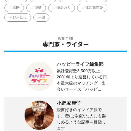
診断
運勢
運命の人
遠距離恋愛
野呂佳代
顔
専門家・ライター
ハッピーライフ編集部
累計登録数3,500万以上、
2001年より運営している日
本最大級のマッチング・出
会いサービス「ハッピ...
小野塚 晴子
読書好きのインドア派で
す。恋に消極的な人にも楽
しめるような記事を目指し
ます！