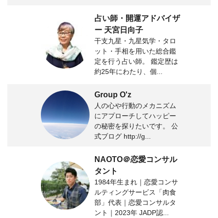
占い師・開運アドバイザ
ー 天宮日向子
干支九星・九星気学・タロ
ット・手相を用いた総合鑑
定を行う占い師。 鑑定歴は
約25年にわたり、個...
Group O'z
人の心や行動のメカニズム
にアプローチしてハッピー
の秘密を探りたいです。 公
式ブログ http://g...
NAOTO＠恋愛コンサル
タント
1984年生まれ｜恋愛コンサ
ルティングサービス「肉食
部」代表｜恋愛コンサルタ
ント｜2023年 JADP認...