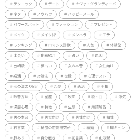
テクニック
デート
ナジャ・グランディーバ
ネタ
ノウハウ
ハッピーメール
パワースポット
ファッション
プレゼント
メイク
メイク術
メンヘラ
モテ
ランキング
ロマンス詐欺
人気
体験談
出会い
動画紹介
占い
原因
吉崎綾
夢占い
女の本音
女性向け
婚活
対処法
復縁
心理テスト
恋の溜まりBar
恋愛
恋活
手相
改善方法
星座
映画
歌・曲
浮気
深層心理
特徴
生態
用語解説
男の本音
男女向け
男性向け
相性
石言葉
秘密の恋愛研究所
結婚
胸キュン
脈あり
自分磨き
花言葉
血液型