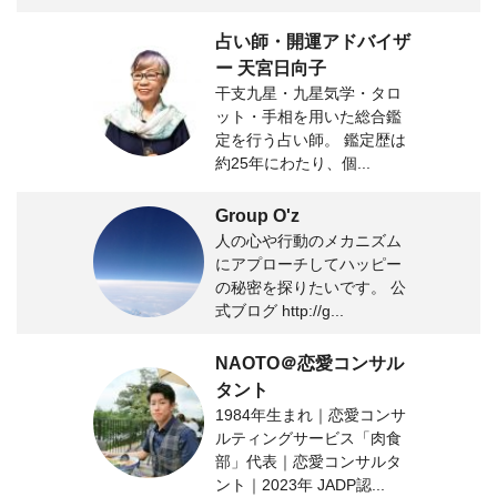
占い師・開運アドバイザ
ー 天宮日向子
干支九星・九星気学・タロ
ット・手相を用いた総合鑑
定を行う占い師。 鑑定歴は
約25年にわたり、個...
Group O'z
人の心や行動のメカニズム
にアプローチしてハッピー
の秘密を探りたいです。 公
式ブログ http://g...
NAOTO＠恋愛コンサル
タント
1984年生まれ｜恋愛コンサ
ルティングサービス「肉食
部」代表｜恋愛コンサルタ
ント｜2023年 JADP認...