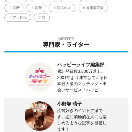
診断
運勢
運命の人
遠距離恋愛
野呂佳代
顔
専門家・ライター
ハッピーライフ編集部
累計登録数3,500万以上、
2001年より運営している日
本最大級のマッチング・出
会いサービス「ハッピ...
小野塚 晴子
読書好きのインドア派で
す。恋に消極的な人にも楽
しめるような記事を目指し
ます！