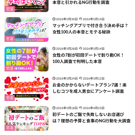
本音と引かれるNG行動を調査
恋活
2026年5月30日
2026年5月14日
マッチングアプリで付き合う決め手は？
女性100人の本音とモテる秘訣
恋活
2026年5月28日
2026年5月14日
女性の7割が初回デートで割り勘OK！
100人調査で判明した本音
恋活
2026年5月24日
2026年5月12日
お金のかからないデートプラン7選！楽
しむコツを成人男女にアンケート調査
恋活
2026年5月18日
2026年4月23日
初デートのご飯で失敗しないお店選び
は？理想の予算と食事のNG行動を大調査
恋活