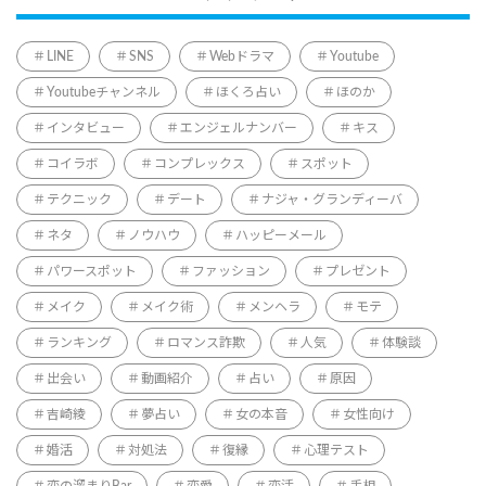
LINE
SNS
Webドラマ
Youtube
Youtubeチャンネル
ほくろ占い
ほのか
インタビュー
エンジェルナンバー
キス
コイラボ
コンプレックス
スポット
テクニック
デート
ナジャ・グランディーバ
ネタ
ノウハウ
ハッピーメール
パワースポット
ファッション
プレゼント
メイク
メイク術
メンヘラ
モテ
ランキング
ロマンス詐欺
人気
体験談
出会い
動画紹介
占い
原因
吉崎綾
夢占い
女の本音
女性向け
婚活
対処法
復縁
心理テスト