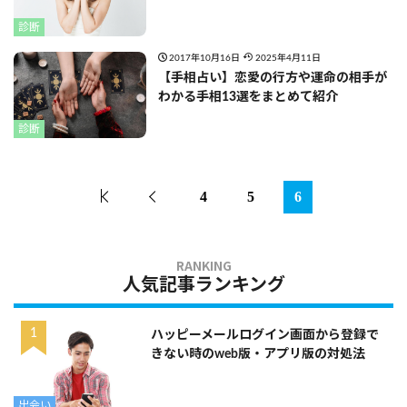
診断
2017年10月16日
2025年4月11日
【手相占い】恋愛の行方や運命の相手が
わかる手相13選をまとめて紹介
診断
4
5
6
人気記事ランキング
ハッピーメールログイン画面から登録で
きない時のweb版・アプリ版の対処法
出会い