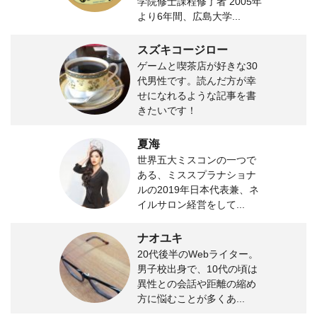
学院修士課程修了者 2005年
より6年間、広島大学...
スズキコージロー
ゲームと喫茶店が好きな30
代男性です。読んだ方が幸
せになれるような記事を書
きたいです！
夏海
世界五大ミスコンの一つで
ある、ミススプラナショナ
ルの2019年日本代表兼、ネ
イルサロン経営をして...
ナオユキ
20代後半のWebライター。
男子校出身で、10代の頃は
異性との会話や距離の縮め
方に悩むことが多くあ...