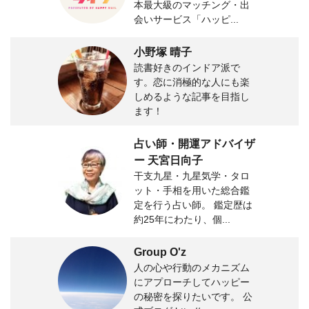
本最大級のマッチング・出
会いサービス「ハッピ...
小野塚 晴子
読書好きのインドア派で
す。恋に消極的な人にも楽
しめるような記事を目指し
ます！
占い師・開運アドバイザ
ー 天宮日向子
干支九星・九星気学・タロ
ット・手相を用いた総合鑑
定を行う占い師。 鑑定歴は
約25年にわたり、個...
Group O'z
人の心や行動のメカニズム
にアプローチしてハッピー
の秘密を探りたいです。 公