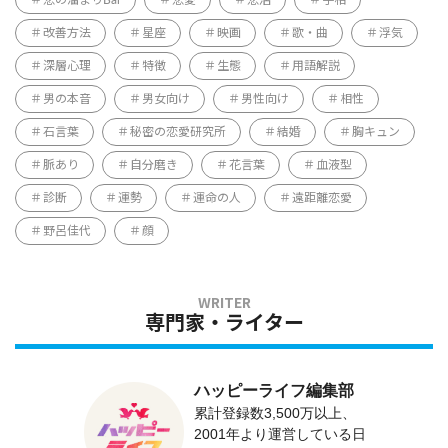
恋の溜まりBar
恋愛
恋活
手相
改善方法
星座
映画
歌・曲
浮気
深層心理
特徴
生態
用語解説
男の本音
男女向け
男性向け
相性
石言葉
秘密の恋愛研究所
結婚
胸キュン
脈あり
自分磨き
花言葉
血液型
診断
運勢
運命の人
遠距離恋愛
野呂佳代
顔
専門家・ライター
ハッピーライフ編集部
累計登録数3,500万以上、
2001年より運営している日