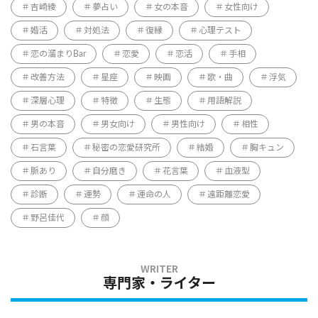
吉崎綾
夢占い
女の本音
女性向け
婚活
対処法
復縁
心理テスト
恋の溜まりBar
恋愛
恋活
手相
改善方法
星座
映画
歌・曲
浮気
深層心理
特徴
生態
用語解説
男の本音
男女向け
男性向け
相性
石言葉
秘密の恋愛研究所
結婚
胸キュン
脈あり
自分磨き
花言葉
血液型
診断
運勢
運命の人
遠距離恋愛
野呂佳代
顔
専門家・ライター