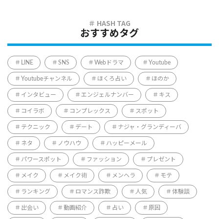
おすすめタグ
LINE
SNS
Webドラマ
Youtube
Youtubeチャンネル
ほくろ占い
ほのか
インタビュー
エンジェルナンバー
キス
コイラボ
コンプレックス
スポット
テクニック
デート
ナジャ・グランディーバ
ネタ
ノウハウ
ハッピーメール
パワースポット
ファッション
プレゼント
メイク
メイク術
メンヘラ
モテ
ランキング
ロマンス詐欺
人気
体験談
出会い
動画紹介
占い
原因