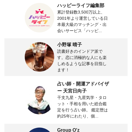
ハッピーライフ編集部
累計登録数3,500万以上、
2001年より運営している日
本最大級のマッチング・出
会いサービス「ハッピ...
小野塚 晴子
読書好きのインドア派で
す。恋に消極的な人にも楽
しめるような記事を目指し
ます！
占い師・開運アドバイザ
ー 天宮日向子
干支九星・九星気学・タロ
ット・手相を用いた総合鑑
定を行う占い師。 鑑定歴は
約25年にわたり、個...
Group O'z