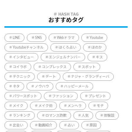
おすすめタグ
LINE
SNS
Webドラマ
Youtube
Youtubeチャンネル
ほくろ占い
ほのか
インタビュー
エンジェルナンバー
キス
コイラボ
コンプレックス
スポット
テクニック
デート
ナジャ・グランディーバ
ネタ
ノウハウ
ハッピーメール
パワースポット
ファッション
プレゼント
メイク
メイク術
メンヘラ
モテ
ランキング
ロマンス詐欺
人気
体験談
出会い
動画紹介
占い
原因