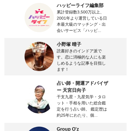
ハッピーライフ編集部
累計登録数3,500万以上、
2001年より運営している日
本最大級のマッチング・出
会いサービス「ハッピ...
小野塚 晴子
読書好きのインドア派で
す。恋に消極的な人にも楽
しめるような記事を目指し
ます！
占い師・開運アドバイザ
ー 天宮日向子
干支九星・九星気学・タロ
ット・手相を用いた総合鑑
定を行う占い師。 鑑定歴は
約25年にわたり、個...
Group O'z