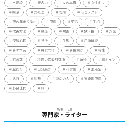
吉崎綾
夢占い
女の本音
女性向け
婚活
対処法
復縁
心理テスト
恋の溜まりBar
恋愛
恋活
手相
改善方法
星座
映画
歌・曲
浮気
深層心理
特徴
生態
用語解説
男の本音
男女向け
男性向け
相性
石言葉
秘密の恋愛研究所
結婚
胸キュン
脈あり
自分磨き
花言葉
血液型
診断
運勢
運命の人
遠距離恋愛
野呂佳代
顔
専門家・ライター