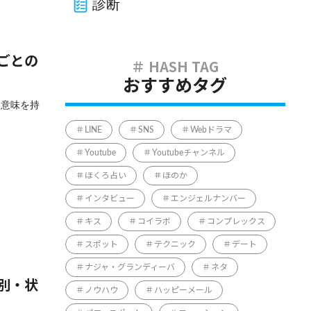
診断
ごとの
おすすめタグ
な意味を持
LINE
SNS
Webドラマ
Youtube
Youtubeチャンネル
ほくろ占い
ほのか
インタビュー
エンジェルナンバー
キス
コイラボ
コンプレックス
スポット
テクニック
デート
ナジャ・グランディーバ
ネタ
別・状
ノウハウ
ハッピーメール