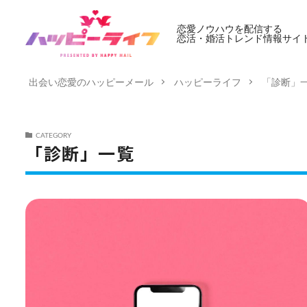
恋愛ノウハウを配信する
恋活・婚活トレンド情報サイ
出会い恋愛のハッピーメール
ハッピーライフ
「診断」
CATEGORY
「診断」一覧