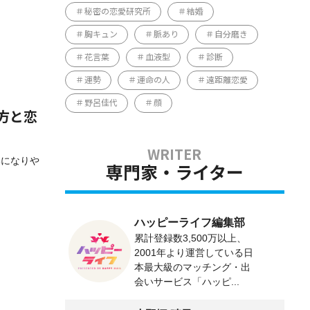
秘密の恋愛研究所
結婚
胸キュン
脈あり
自分磨き
花言葉
血液型
診断
運勢
運命の人
遠距離恋愛
野呂佳代
顔
方と恋
いになりや
専門家・ライター
ハッピーライフ編集部
累計登録数3,500万以上、
2001年より運営している日
本最大級のマッチング・出
会いサービス「ハッピ...