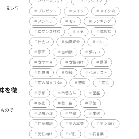
パワースポット
ファッション
、一見シワ
プレゼント
メイク
メイク術
メンヘラ
モテ
ランキング
ロマンス詐欺
人気
体験談
出会い
動画紹介
占い
原因
吉崎綾
夢占い
女の本音
女性向け
婚活
対処法
復縁
心理テスト
恋の溜まりBar
恋愛
恋活
味を徹
手相
改善方法
星座
映画
歌・曲
浮気
うもので
深層心理
特徴
生態
用語解説
男の本音
男女向け
男性向け
相性
石言葉