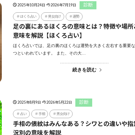
診断
2025年10月24日
2026年7月19日
ほくろ占い
男女向け
運勢
足の裏にあるほくろの意味とは？特徴や場所
意味を解説【ほくろ占い】
ほくろ占いでは、足の裏のほくろは運勢を大きく左右する重要
つといわれています。 また、その大…
続きを読む
診断
2025年8月9日
2026年5月22日
占い
手相
男女向け
手相の俵紋はみんなある？シワとの違いや指
況別の意味を解説