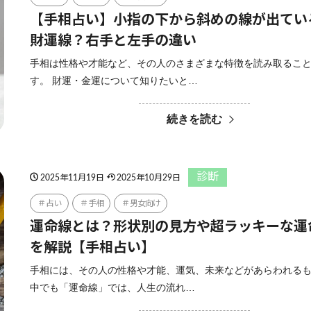
【手相占い】小指の下から斜めの線が出てい
財運線？右手と左手の違い
手相は性格や才能など、その人のさまざまな特徴を読み取るこ
す。 財運・金運について知りたいと…
続きを読む
診断
2025年11月19日
2025年10月29日
占い
手相
男女向け
運命線とは？形状別の見方や超ラッキーな運
を解説【手相占い】
手相には、その人の性格や才能、運気、未来などがあらわれる
中でも「運命線」では、人生の流れ…