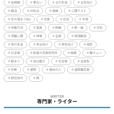
吉崎綾
夢占い
女の本音
女性向け
婚活
対処法
復縁
心理テスト
恋の溜まりBar
恋愛
恋活
手相
改善方法
星座
映画
歌・曲
浮気
深層心理
特徴
生態
用語解説
男の本音
男女向け
男性向け
相性
石言葉
秘密の恋愛研究所
結婚
胸キュン
脈あり
自分磨き
花言葉
血液型
診断
運勢
運命の人
遠距離恋愛
野呂佳代
顔
専門家・ライター