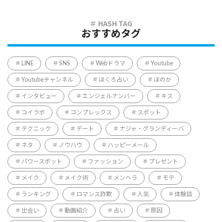
おすすめタグ
LINE
SNS
Webドラマ
Youtube
Youtubeチャンネル
ほくろ占い
ほのか
インタビュー
エンジェルナンバー
キス
コイラボ
コンプレックス
スポット
テクニック
デート
ナジャ・グランディーバ
ネタ
ノウハウ
ハッピーメール
パワースポット
ファッション
プレゼント
メイク
メイク術
メンヘラ
モテ
ランキング
ロマンス詐欺
人気
体験談
出会い
動画紹介
占い
原因