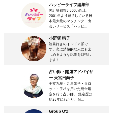
ハッピーライフ編集部
累計登録数3,500万以上、
2001年より運営している日
本最大級のマッチング・出
会いサービス「ハッピ...
小野塚 晴子
読書好きのインドア派で
す。恋に消極的な人にも楽
しめるような記事を目指し
ます！
占い師・開運アドバイザ
ー 天宮日向子
干支九星・九星気学・タロ
ット・手相を用いた総合鑑
定を行う占い師。 鑑定歴は
約25年にわたり、個...
Group O'z