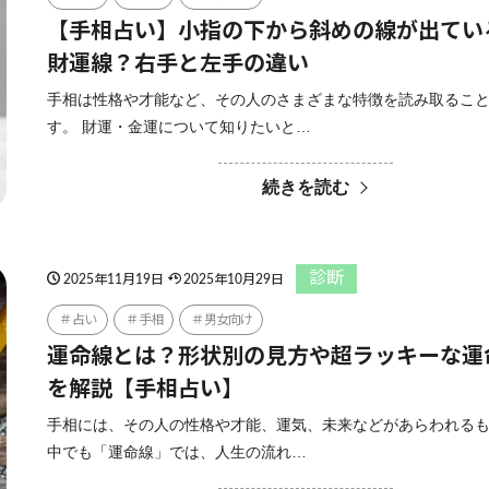
【手相占い】小指の下から斜めの線が出てい
財運線？右手と左手の違い
手相は性格や才能など、その人のさまざまな特徴を読み取るこ
す。 財運・金運について知りたいと…
続きを読む
診断
2025年11月19日
2025年10月29日
占い
手相
男女向け
運命線とは？形状別の見方や超ラッキーな運
を解説【手相占い】
手相には、その人の性格や才能、運気、未来などがあらわれる
中でも「運命線」では、人生の流れ…