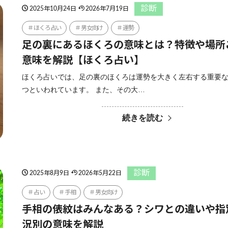
診断
2025年10月24日
2026年7月19日
ほくろ占い
男女向け
運勢
足の裏にあるほくろの意味とは？特徴や場所
意味を解説【ほくろ占い】
ほくろ占いでは、足の裏のほくろは運勢を大きく左右する重要
つといわれています。 また、その大…
続きを読む
診断
2025年8月9日
2026年5月22日
占い
手相
男女向け
手相の俵紋はみんなある？シワとの違いや指
況別の意味を解説