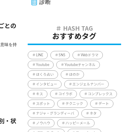
診断
ごとの
おすすめタグ
な意味を持
LINE
SNS
Webドラマ
Youtube
Youtubeチャンネル
ほくろ占い
ほのか
インタビュー
エンジェルナンバー
キス
コイラボ
コンプレックス
スポット
テクニック
デート
ナジャ・グランディーバ
ネタ
別・状
ノウハウ
ハッピーメール