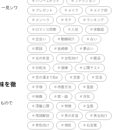
パワースポット
ファッション
、一見シワ
プレゼント
メイク
メイク術
メンヘラ
モテ
ランキング
ロマンス詐欺
人気
体験談
出会い
動画紹介
占い
原因
吉崎綾
夢占い
女の本音
女性向け
婚活
対処法
復縁
心理テスト
恋の溜まりBar
恋愛
恋活
味を徹
手相
改善方法
星座
映画
歌・曲
浮気
うもので
深層心理
特徴
生態
用語解説
男の本音
男女向け
男性向け
相性
石言葉