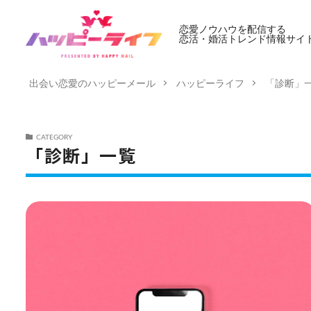
恋愛ノウハウを配信する
恋活・婚活トレンド情報サイ
出会い恋愛のハッピーメール
ハッピーライフ
「診断」
CATEGORY
「診断」一覧