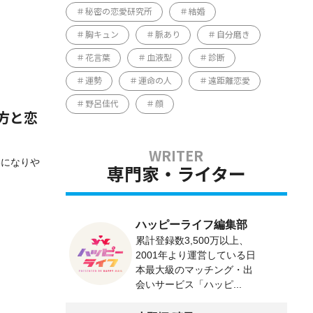
秘密の恋愛研究所
結婚
胸キュン
脈あり
自分磨き
花言葉
血液型
診断
運勢
運命の人
遠距離恋愛
野呂佳代
顔
方と恋
いになりや
専門家・ライター
ハッピーライフ編集部
累計登録数3,500万以上、
2001年より運営している日
本最大級のマッチング・出
会いサービス「ハッピ...