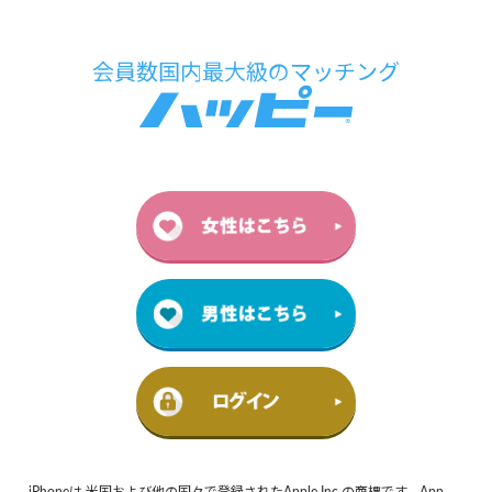
iPhoneは 米国および他の国々で登録されたApple Inc.の商標です。App