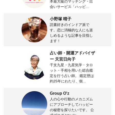
本最大級のマッチング・出
会いサービス「ハッピ...
小野塚 晴子
読書好きのインドア派で
す。恋に消極的な人にも楽
しめるような記事を目指し
ます！
占い師・開運アドバイザ
ー 天宮日向子
干支九星・九星気学・タロ
ット・手相を用いた総合鑑
定を行う占い師。 鑑定歴は
約25年にわたり、個...
Group O'z
人の心や行動のメカニズム
にアプローチしてハッピー
の秘密を探りたいです。 公