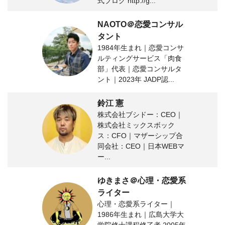
式ブログ http://g...
NAOTO＠恋愛コンサル
タント
1984年生まれ｜恋愛コンサ
ルティングサービス「肉食
部」代表｜恋愛コンサルタ
ント｜2023年 JADP認...
鈴江 憲
株式会社ブシドー：CEO｜
株式会社ミックスボック
ス：CFO｜マザーシップ合
同会社：CEO｜日本WEBマ
ー...
ゆきまさ＠心理・恋愛系
ライター
心理・恋愛系ライター｜
1986年生まれ｜広島大学大
学院修士課程修了者 2005年