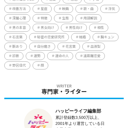
改善方法
星座
映画
歌・曲
浮気
深層心理
特徴
生態
用語解説
男の本音
男女向け
男性向け
相性
石言葉
秘密の恋愛研究所
結婚
胸キュン
脈あり
自分磨き
花言葉
血液型
診断
運勢
運命の人
遠距離恋愛
野呂佳代
顔
専門家・ライター
ハッピーライフ編集部
累計登録数3,500万以上、
2001年より運営している日