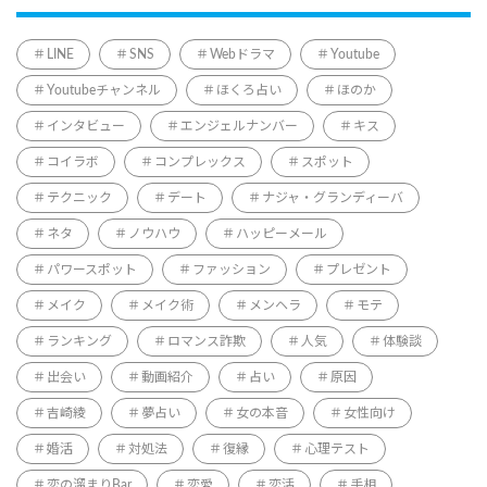
LINE
SNS
Webドラマ
Youtube
Youtubeチャンネル
ほくろ占い
ほのか
インタビュー
エンジェルナンバー
キス
コイラボ
コンプレックス
スポット
テクニック
デート
ナジャ・グランディーバ
ネタ
ノウハウ
ハッピーメール
パワースポット
ファッション
プレゼント
メイク
メイク術
メンヘラ
モテ
ランキング
ロマンス詐欺
人気
体験談
出会い
動画紹介
占い
原因
吉崎綾
夢占い
女の本音
女性向け
婚活
対処法
復縁
心理テスト
恋の溜まりBar
恋愛
恋活
手相