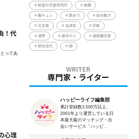
秘密の恋愛研究所
結婚
胸キュン
脈あり
自分磨き
花言葉
血液型
診断
由！代
運勢
運命の人
遠距離恋愛
野呂佳代
顔
ことってあ
専門家・ライター
ハッピーライフ編集部
累計登録数3,500万以上、
2001年より運営している日
本最大級のマッチング・出
会いサービス「ハッピ...
の心理