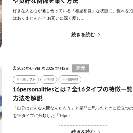
や良好な関係を築く方法
好きな人と心が通じ合っている「相思相愛」な状態に、憧れを
はありませんか？ お互いに深く愛し…
続きを読む
定義
2026年4月9日
2026年4月2日
心理テスト
特徴
用語解説
16personalitiesとは？全16タイプの特徴
方法を解説
「自分はどんな人間なんだろう」と疑問に思ったときに役立つ
を16タイプに分類した「16per…
続きを読む