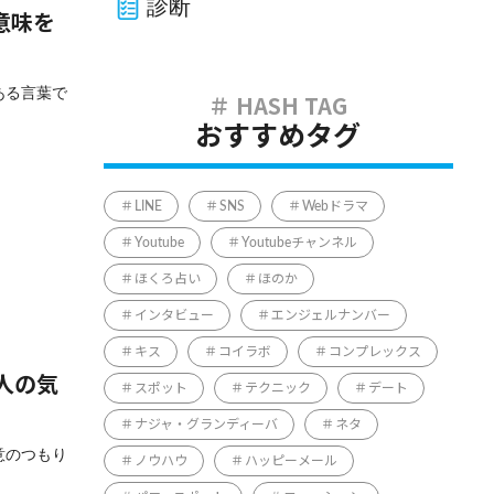
診断
意味を
ある言葉で
おすすめタグ
LINE
SNS
Webドラマ
Youtube
Youtubeチャンネル
ほくろ占い
ほのか
インタビュー
エンジェルナンバー
キス
コイラボ
コンプレックス
人の気
スポット
テクニック
デート
ナジャ・グランディーバ
ネタ
意のつもり
ノウハウ
ハッピーメール