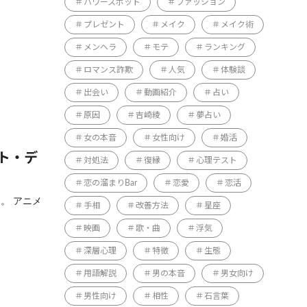
パワースポット
ファッション
プレゼント
メイク
メイク術
メンヘラ
モテ
ランキング
ロマンス詐欺
人気
体験談
出会い
動画紹介
占い
原因
吉崎綾
夢占い
女の本音
女性向け
婚活
ト・デ
対処法
復縁
心理テスト
恋の溜まりBar
恋愛
恋活
。 アニメ
手相
改善方法
星座
映画
歌・曲
浮気
深層心理
特徴
生態
用語解説
男の本音
男女向け
男性向け
相性
石言葉