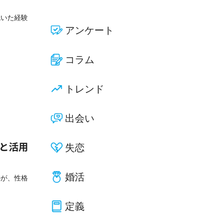
抱いた経験
アンケート
コラム
トレンド
出会い
失恋
一覧と活用
婚活
のが、性格
定義