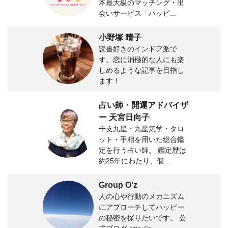
本最大級のマッチング・出
会いサービス「ハッピ...
小野塚 晴子
読書好きのインドア派で
す。恋に消極的な人にも楽
しめるような記事を目指し
ます！
占い師・開運アドバイザ
ー 天宮日向子
干支九星・九星気学・タロ
ット・手相を用いた総合鑑
定を行う占い師。 鑑定歴は
約25年にわたり、個...
Group O'z
人の心や行動のメカニズム
にアプローチしてハッピー
の秘密を探りたいです。 公