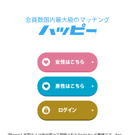
iPhoneは 米国および他の国々で登録されたApple Inc.の商標です。App