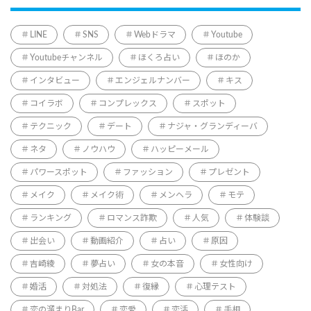
LINE
SNS
Webドラマ
Youtube
Youtubeチャンネル
ほくろ占い
ほのか
インタビュー
エンジェルナンバー
キス
コイラボ
コンプレックス
スポット
テクニック
デート
ナジャ・グランディーバ
ネタ
ノウハウ
ハッピーメール
パワースポット
ファッション
プレゼント
メイク
メイク術
メンヘラ
モテ
ランキング
ロマンス詐欺
人気
体験談
出会い
動画紹介
占い
原因
吉崎綾
夢占い
女の本音
女性向け
婚活
対処法
復縁
心理テスト
恋の溜まりBar
恋愛
恋活
手相