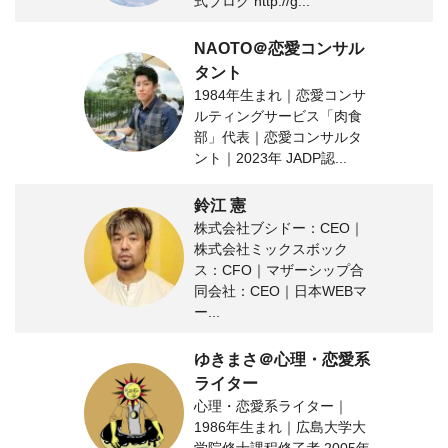
式ブログ http://g...
NAOTO＠恋愛コンサル
タント
1984年生まれ｜恋愛コンサ
ルティングサービス「肉食
部」代表｜恋愛コンサルタ
ント｜2023年 JADP認...
鈴江 憲
株式会社ブシドー：CEO｜
株式会社ミックスボック
ス：CFO｜マザーシップ合
同会社：CEO｜日本WEBマ
ー...
ゆきまさ＠心理・恋愛系
ライター
心理・恋愛系ライター｜
1986年生まれ｜広島大学大
学院修士課程修了者 2005年