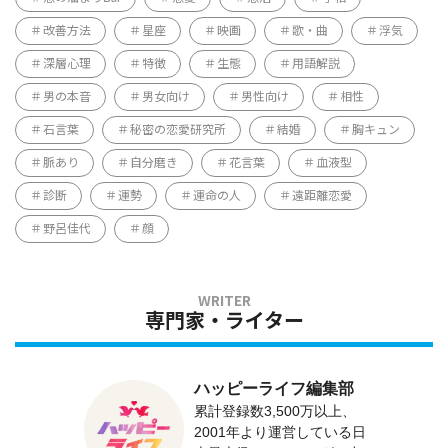
改善方法
星座
映画
歌・曲
浮気
深層心理
特徴
生態
用語解説
男の本音
男女向け
男性向け
相性
石言葉
秘密の恋愛研究所
結婚
胸キュン
脈あり
自分磨き
花言葉
血液型
診断
運勢
運命の人
遠距離恋愛
野呂佳代
顔
専門家・ライター
ハッピーライフ編集部
累計登録数3,500万以上、
2001年より運営している日