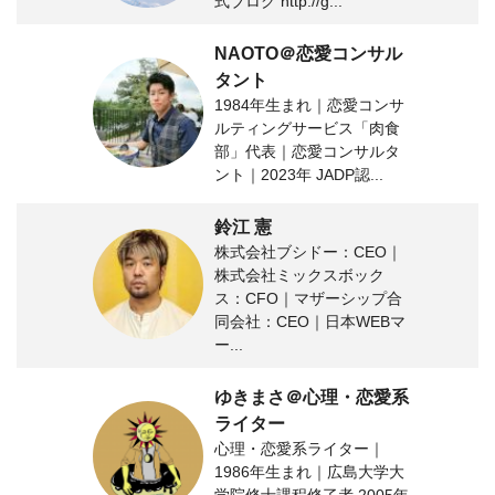
式ブログ http://g...
NAOTO＠恋愛コンサル
タント
1984年生まれ｜恋愛コンサ
ルティングサービス「肉食
部」代表｜恋愛コンサルタ
ント｜2023年 JADP認...
鈴江 憲
株式会社ブシドー：CEO｜
株式会社ミックスボック
ス：CFO｜マザーシップ合
同会社：CEO｜日本WEBマ
ー...
ゆきまさ＠心理・恋愛系
ライター
心理・恋愛系ライター｜
1986年生まれ｜広島大学大
学院修士課程修了者 2005年