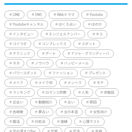
LINE
SNS
Webドラマ
Youtube
Youtubeチャンネル
ほくろ占い
ほのか
インタビュー
エンジェルナンバー
キス
コイラボ
コンプレックス
スポット
テクニック
デート
ナジャ・グランディーバ
ネタ
ノウハウ
ハッピーメール
パワースポット
ファッション
プレゼント
メイク
メイク術
メンヘラ
モテ
ランキング
ロマンス詐欺
人気
体験談
出会い
動画紹介
占い
原因
吉崎綾
夢占い
女の本音
女性向け
婚活
対処法
復縁
心理テスト
恋の溜まりBar
恋愛
恋活
手相