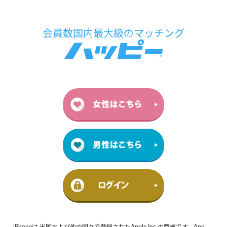
iPhoneは 米国および他の国々で登録されたApple Inc.の商標です。App