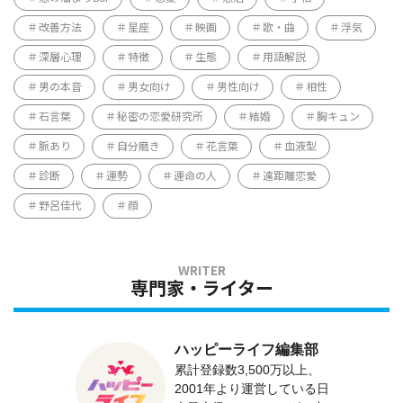
改善方法
星座
映画
歌・曲
浮気
深層心理
特徴
生態
用語解説
男の本音
男女向け
男性向け
相性
石言葉
秘密の恋愛研究所
結婚
胸キュン
脈あり
自分磨き
花言葉
血液型
診断
運勢
運命の人
遠距離恋愛
野呂佳代
顔
専門家・ライター
ハッピーライフ編集部
累計登録数3,500万以上、
2001年より運営している日