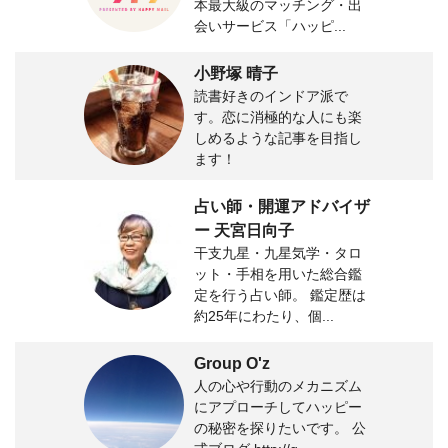
本最大級のマッチング・出
会いサービス「ハッピ...
小野塚 晴子
読書好きのインドア派で
す。恋に消極的な人にも楽
しめるような記事を目指し
ます！
占い師・開運アドバイザ
ー 天宮日向子
干支九星・九星気学・タロ
ット・手相を用いた総合鑑
定を行う占い師。 鑑定歴は
約25年にわたり、個...
Group O'z
人の心や行動のメカニズム
にアプローチしてハッピー
の秘密を探りたいです。 公