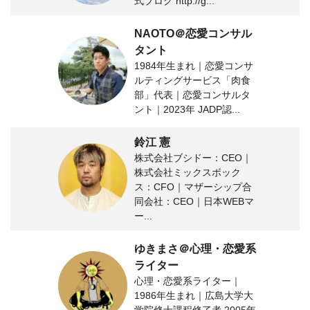
式ブログ http://g...
NAOTO＠恋愛コンサル
タント
1984年生まれ｜恋愛コンサ
ルティングサービス「肉食
部」代表｜恋愛コンサルタ
ント｜2023年 JADP認...
鈴江 憲
株式会社ブシドー：CEO｜
株式会社ミックスボック
ス：CFO｜マザーシップ合
同会社：CEO｜日本WEBマ
ー...
ゆきまさ＠心理・恋愛系
ライター
心理・恋愛系ライター｜
1986年生まれ｜広島大学大
学院修士課程修了者 2005年