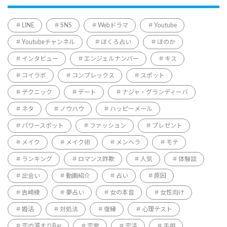
LINE
SNS
Webドラマ
Youtube
Youtubeチャンネル
ほくろ占い
ほのか
インタビュー
エンジェルナンバー
キス
コイラボ
コンプレックス
スポット
テクニック
デート
ナジャ・グランディーバ
ネタ
ノウハウ
ハッピーメール
パワースポット
ファッション
プレゼント
メイク
メイク術
メンヘラ
モテ
ランキング
ロマンス詐欺
人気
体験談
出会い
動画紹介
占い
原因
吉崎綾
夢占い
女の本音
女性向け
婚活
対処法
復縁
心理テスト
恋の溜まりBar
恋愛
恋活
手相