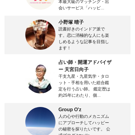
本最大級のマッチング・出
会いサービス「ハッピ...
小野塚 晴子
読書好きのインドア派で
す。恋に消極的な人にも楽
しめるような記事を目指し
ます！
占い師・開運アドバイザ
ー 天宮日向子
干支九星・九星気学・タロ
ット・手相を用いた総合鑑
定を行う占い師。 鑑定歴は
約25年にわたり、個...
Group O'z
人の心や行動のメカニズム
にアプローチしてハッピー
の秘密を探りたいです。 公