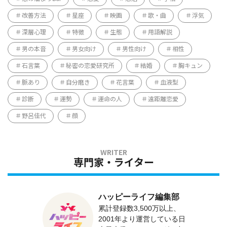
改善方法
星座
映画
歌・曲
浮気
深層心理
特徴
生態
用語解説
男の本音
男女向け
男性向け
相性
石言葉
秘密の恋愛研究所
結婚
胸キュン
脈あり
自分磨き
花言葉
血液型
診断
運勢
運命の人
遠距離恋愛
野呂佳代
顔
専門家・ライター
ハッピーライフ編集部
累計登録数3,500万以上、
2001年より運営している日