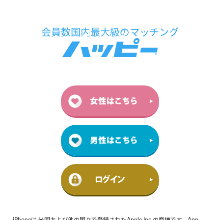
iPhoneは 米国および他の国々で登録されたApple Inc.の商標です。App