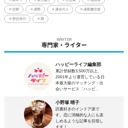
診断
運勢
運命の人
遠距離恋愛
野呂佳代
顔
専門家・ライター
ハッピーライフ編集部
累計登録数3,500万以上、
2001年より運営している日
本最大級のマッチング・出
会いサービス「ハッピ...
小野塚 晴子
読書好きのインドア派で
す。恋に消極的な人にも楽
しめるような記事を目指し
ます！