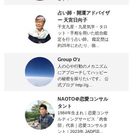
占い師・開運アドバイザ
ー 天宮日向子
干支九星・九星気学・タロ
ット・手相を用いた総合鑑
定を行う占い師。 鑑定歴は
約25年にわたり、個...
Group O'z
人の心や行動のメカニズム
にアプローチしてハッピー
の秘密を探りたいです。 公
式ブログ http://g...
NAOTO＠恋愛コンサル
タント
1984年生まれ｜恋愛コンサ
ルティングサービス「肉食
部」代表｜恋愛コンサルタ
ント｜2023年 JADP認...