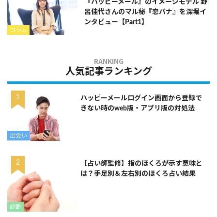
『ハッピーメール』のイメージモデル 野
呂佳代さんのマル秘『恋バナ』を深堀イ
ンタビュー【Part1】
コラム
人気記事ランキング
ハッピーメールログイン画面から登録で
きない時のweb版・アプリ版の対処法
出会い
【占い師監修】指のほくろが示す意味と
は？手足別＆左右別のほくろ占い結果
診断