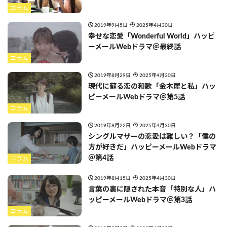
コラム
2019年9月5日
2025年4月30日
幸せな恋愛「Wonderful World」ハッピ
ーメールWebドラマ＠最終話
コラム
2019年8月29日
2025年4月30日
現代に蘇る恋の和歌「金木犀と私」ハッ
ピーメールWebドラマ＠第5話
コラム
2019年8月22日
2025年4月30日
シングルマザーの恋愛は難しい？「僕の
方が好きだ」ハッピーメールWebドラマ
＠第4話
コラム
2019年8月15日
2025年4月30日
言葉の裏に隠された本音「特別な人」ハ
ッピーメールWebドラマ＠第3話
コラム