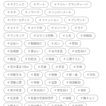
テクニック
デート
ナジャ・グランディーバ
ネタ
ノウハウ
ハッピーメール
パワースポット
ファッション
プレゼント
メイク
メイク術
メンヘラ
モテ
ランキング
ロマンス詐欺
人気
体験談
出会い
動画紹介
占い
原因
吉崎綾
夢占い
女の本音
女性向け
婚活
対処法
復縁
心理テスト
恋の溜まりBar
恋愛
恋活
手相
改善方法
星座
映画
歌・曲
浮気
深層心理
特徴
生態
用語解説
男の本音
男女向け
男性向け
相性
石言葉
秘密の恋愛研究所
結婚
胸キュン
脈あり
自分磨き
花言葉
血液型