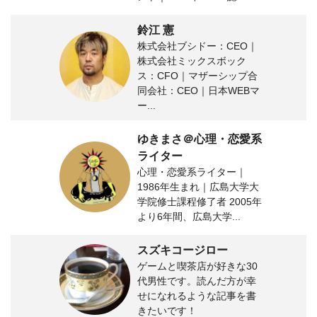
鈴江 憲
株式会社ブシドー：CEO｜
株式会社ミックスボック
ス：CFO｜マザーシップ合
同会社：CEO｜日本WEBマ
ー...
ゆきまさ＠心理・恋愛系
ライター
心理・恋愛系ライター｜
1986年生まれ｜広島大学大
学院修士課程修了者 2005年
より6年間、広島大学...
スズキコージロー
ゲームと喫茶店が好きな30
代男性です。読んだ方が幸
せになれるような記事を書
きたいです！