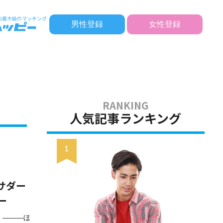
男性登録
女性登録
人気記事ランキング
サダー
ー
 ―――ほ