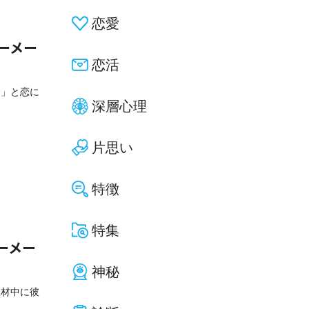
恋愛
ーメー
恋活
な」と恋に
深層心理
片思い
特徴
特集
ーメー
神秘
取材中に彼