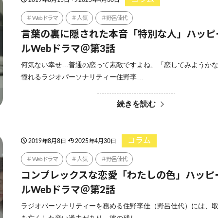
Webドラマ
人気
野呂佳代
言葉の裏に隠された本音「特別な人」ハッピ
ルWebドラマ＠第3話
何気ない幸せ…普通の恋って素敵ですよね、「恋してみようか
憧れるラジオパーソナリティー住野李…
続きを読む
コラム
2019年8月8日
2025年4月30日
Webドラマ
人気
野呂佳代
コンプレックスな恋愛「わたしの色」ハッピ
ルWebドラマ＠第2話
ラジオパーソナリティーを務める住野李佳（野呂佳代）には、