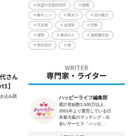
秘密の恋愛研究所
結婚
胸キュン
脈あり
自分磨き
花言葉
血液型
診断
運勢
運命の人
遠距離恋愛
野呂佳代
顔
専門家・ライター
佳代さん
t1】
聞き込み調
ハッピーライフ編集部
累計登録数3,500万以上、
2001年より運営している日
本最大級のマッチング・出
会いサービス「ハッピ...