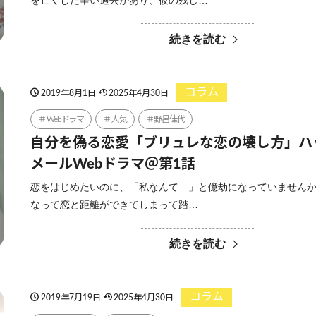
を亡くした辛い過去があり、彼の残し…
続きを読む
コラム
2019年8月1日
2025年4月30日
Webドラマ
人気
野呂佳代
自分を偽る恋愛「ブリュレな恋の壊し方」ハ
メールWebドラマ＠第1話
恋をはじめたいのに、「私なんて…」と億劫になっていませんか
なって恋と距離ができてしまって踏…
続きを読む
コラム
2019年7月19日
2025年4月30日