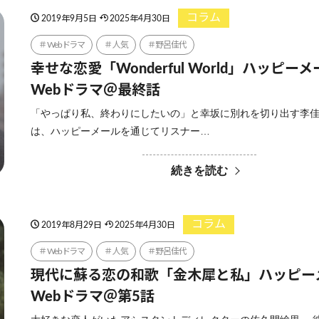
コラム
2019年9月5日
2025年4月30日
Webドラマ
人気
野呂佳代
幸せな恋愛「Wonderful World」ハッピー
Webドラマ＠最終話
「やっぱり私、終わりにしたいの」と幸坂に別れを切り出す李佳
は、ハッピーメールを通じてリスナー…
続きを読む
コラム
2019年8月29日
2025年4月30日
Webドラマ
人気
野呂佳代
現代に蘇る恋の和歌「金木犀と私」ハッピー
Webドラマ＠第5話