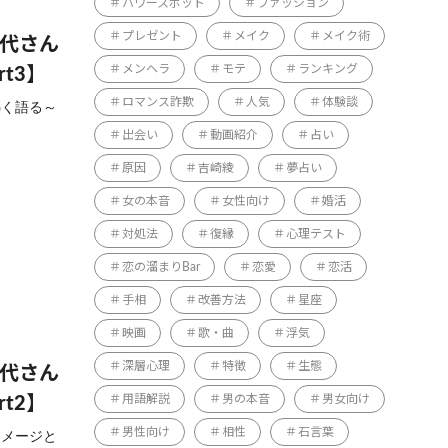
パワースポット
ファッション
プレゼント
メイク
メイク術
佳代さん
メンヘラ
モテ
ランキング
t3】
ロマンス詐欺
人気
体験談
熱く語る～
出会い
動画紹介
占い
原因
吉崎綾
夢占い
女の本音
女性向け
婚活
対処法
復縁
心理テスト
恋の溜まりBar
恋愛
恋活
手相
改善方法
星座
映画
歌・曲
浮気
深層心理
特徴
生態
佳代さん
用語解説
男の本音
男女向け
t2】
男性向け
相性
石言葉
イメージと