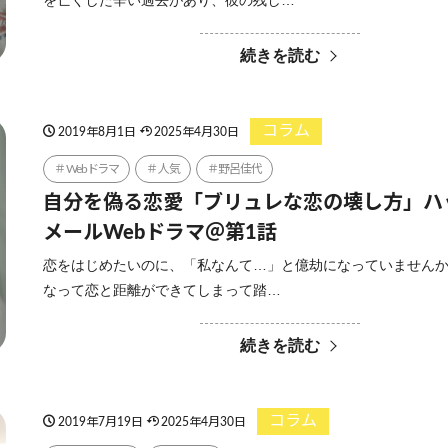
を亡くした辛い過去があり、彼の残し…
続きを読む
コラム
2019年8月1日
2025年4月30日
Webドラマ
人気
野呂佳代
自分を偽る恋愛「ブリュレな恋の壊し方」ハ
メールWebドラマ＠第1話
恋をはじめたいのに、「私なんて…」と億劫になっていませんか
なって恋と距離ができてしまって踏…
続きを読む
コラム
2019年7月19日
2025年4月30日