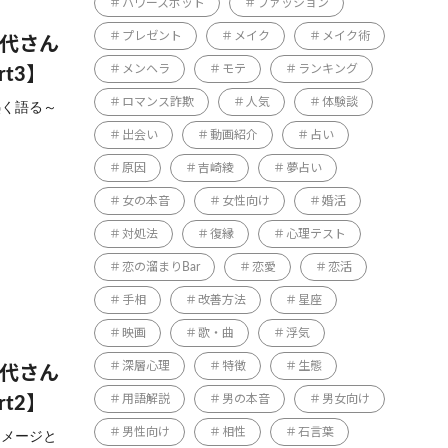
パワースポット
ファッション
プレゼント
メイク
メイク術
佳代さん
メンヘラ
モテ
ランキング
t3】
ロマンス詐欺
人気
体験談
熱く語る～
出会い
動画紹介
占い
原因
吉崎綾
夢占い
女の本音
女性向け
婚活
対処法
復縁
心理テスト
恋の溜まりBar
恋愛
恋活
手相
改善方法
星座
映画
歌・曲
浮気
深層心理
特徴
生態
佳代さん
用語解説
男の本音
男女向け
t2】
男性向け
相性
石言葉
イメージと