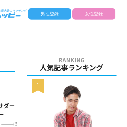
男性登録
女性登録
人気記事ランキング
サダー
ー
 ―――ほ