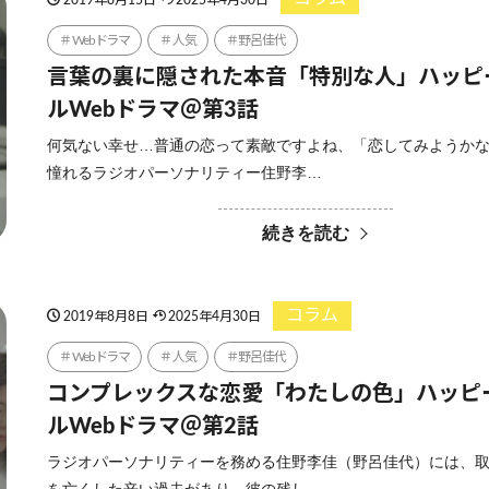
Webドラマ
人気
野呂佳代
言葉の裏に隠された本音「特別な人」ハッピ
ルWebドラマ＠第3話
何気ない幸せ…普通の恋って素敵ですよね、「恋してみようか
憧れるラジオパーソナリティー住野李…
続きを読む
コラム
2019年8月8日
2025年4月30日
Webドラマ
人気
野呂佳代
コンプレックスな恋愛「わたしの色」ハッピ
ルWebドラマ＠第2話
ラジオパーソナリティーを務める住野李佳（野呂佳代）には、