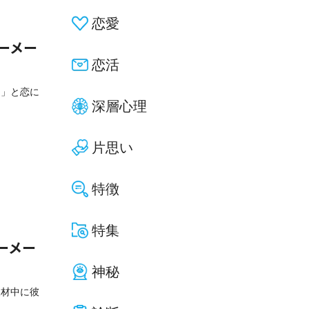
恋愛
ーメー
恋活
な」と恋に
深層心理
片思い
特徴
特集
ーメー
神秘
取材中に彼