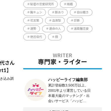
秘密の恋愛研究所
結婚
胸キュン
脈あり
自分磨き
花言葉
血液型
診断
運勢
運命の人
遠距離恋愛
野呂佳代
顔
専門家・ライター
佳代さん
t1】
聞き込み調
ハッピーライフ編集部
累計登録数3,500万以上、
2001年より運営している日
本最大級のマッチング・出
会いサービス「ハッピ...