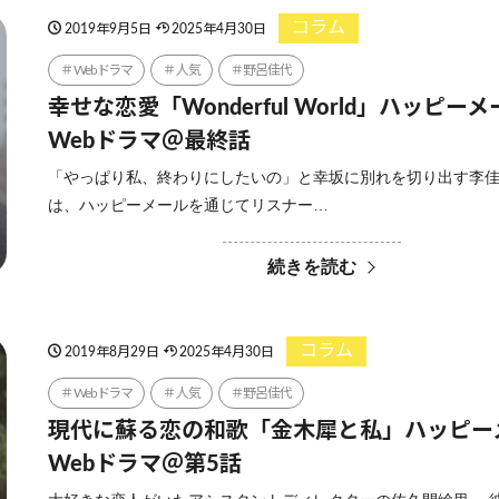
コラム
2019年9月5日
2025年4月30日
Webドラマ
人気
野呂佳代
幸せな恋愛「Wonderful World」ハッピー
Webドラマ＠最終話
「やっぱり私、終わりにしたいの」と幸坂に別れを切り出す李佳
は、ハッピーメールを通じてリスナー…
続きを読む
コラム
2019年8月29日
2025年4月30日
Webドラマ
人気
野呂佳代
現代に蘇る恋の和歌「金木犀と私」ハッピー
Webドラマ＠第5話