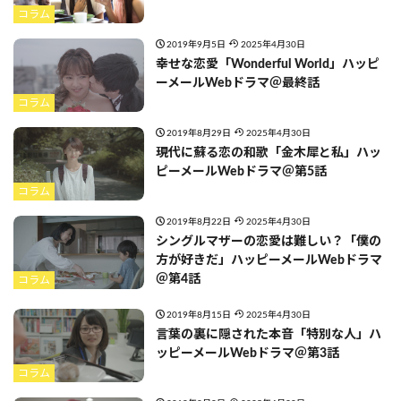
コラム
2019年9月5日
2025年4月30日
幸せな恋愛「Wonderful World」ハッピ
ーメールWebドラマ＠最終話
コラム
2019年8月29日
2025年4月30日
現代に蘇る恋の和歌「金木犀と私」ハッ
ピーメールWebドラマ＠第5話
コラム
2019年8月22日
2025年4月30日
シングルマザーの恋愛は難しい？「僕の
方が好きだ」ハッピーメールWebドラマ
＠第4話
コラム
2019年8月15日
2025年4月30日
言葉の裏に隠された本音「特別な人」ハ
ッピーメールWebドラマ＠第3話
コラム