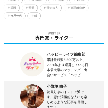
診断
運勢
運命の人
遠距離恋愛
野呂佳代
顔
専門家・ライター
ハッピーライフ編集部
累計登録数3,500万以上、
2001年より運営している日
本最大級のマッチング・出
会いサービス「ハッピ...
小野塚 晴子
読書好きのインドア派で
す。恋に消極的な人にも楽
しめるような記事を目指し
ます！