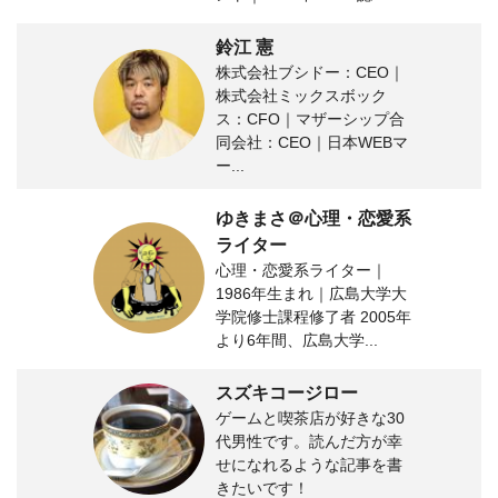
鈴江 憲
株式会社ブシドー：CEO｜
株式会社ミックスボック
ス：CFO｜マザーシップ合
同会社：CEO｜日本WEBマ
ー...
ゆきまさ＠心理・恋愛系
ライター
心理・恋愛系ライター｜
1986年生まれ｜広島大学大
学院修士課程修了者 2005年
より6年間、広島大学...
スズキコージロー
ゲームと喫茶店が好きな30
代男性です。読んだ方が幸
せになれるような記事を書
きたいです！