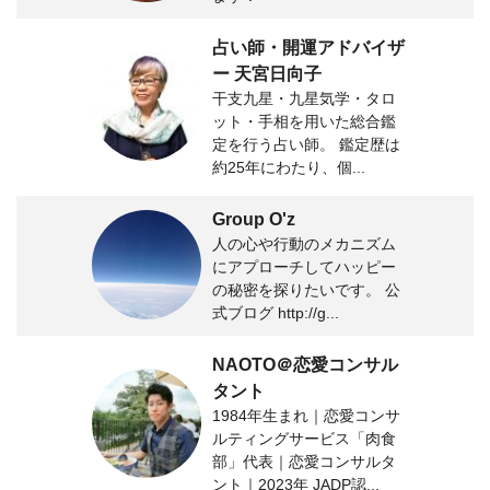
占い師・開運アドバイザ
ー 天宮日向子
干支九星・九星気学・タロ
ット・手相を用いた総合鑑
定を行う占い師。 鑑定歴は
約25年にわたり、個...
Group O'z
人の心や行動のメカニズム
にアプローチしてハッピー
の秘密を探りたいです。 公
式ブログ http://g...
NAOTO＠恋愛コンサル
タント
1984年生まれ｜恋愛コンサ
ルティングサービス「肉食
部」代表｜恋愛コンサルタ
ント｜2023年 JADP認...