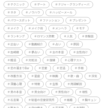
テクニック
デート
ナジャ・グランディーバ
ネタ
ノウハウ
ハッピーメール
パワースポット
ファッション
プレゼント
メイク
メイク術
メンヘラ
モテ
ランキング
ロマンス詐欺
人気
体験談
出会い
動画紹介
占い
原因
吉崎綾
夢占い
女の本音
女性向け
婚活
対処法
復縁
心理テスト
恋の溜まりBar
恋愛
恋活
手相
改善方法
星座
映画
歌・曲
浮気
深層心理
特徴
生態
用語解説
男の本音
男女向け
男性向け
相性
石言葉
秘密の恋愛研究所
結婚
胸キュン
脈あり
自分磨き
花言葉
血液型