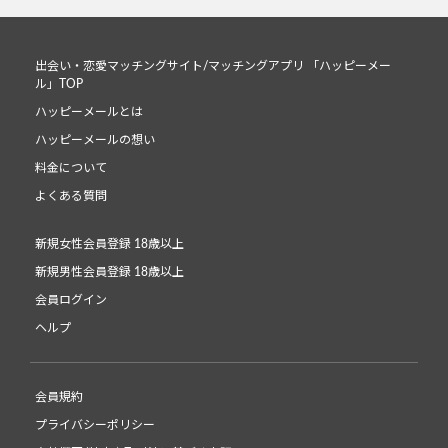
出会い・恋愛マッチングサイト/マッチングアプリ 「ハッピーメー
ル」TOP
ハッピーメールとは
ハッピーメールの想い
料金について
よくある質問
新規女性会員登録 18歳以上
新規男性会員登録 18歳以上
会員ログイン
ヘルプ
会員規約
プライバシーポリシー