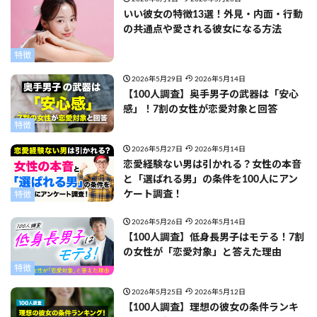
いい彼女の特徴13選！外見・内面・行動
の共通点や愛される彼女になる方法
特徴
2026年5月29日
2026年5月14日
【100人調査】奥手男子の武器は「安心
感」！7割の女性が恋愛対象と回答
特徴
2026年5月27日
2026年5月14日
恋愛経験ない男は引かれる？女性の本音
と「選ばれる男」の条件を100人にアン
ケート調査！
特徴
2026年5月26日
2026年5月14日
【100人調査】低身長男子はモテる！7割
の女性が「恋愛対象」と答えた理由
特徴
2026年5月25日
2026年5月12日
【100人調査】理想の彼女の条件ランキ