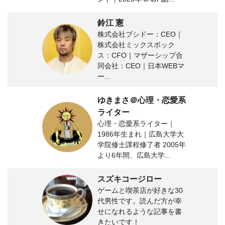
鈴江 憲
株式会社ブシドー：CEO｜
株式会社ミックスボック
ス：CFO｜マザーシップ合
同会社：CEO｜日本WEBマ
ー...
ゆきまさ＠心理・恋愛系
ライター
心理・恋愛系ライター｜
1986年生まれ｜広島大学大
学院修士課程修了者 2005年
より6年間、広島大学...
スズキコージロー
ゲームと喫茶店が好きな30
代男性です。読んだ方が幸
せになれるような記事を書
きたいです！