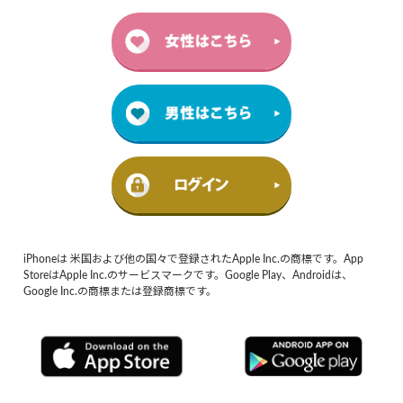
iPhoneは 米国および他の国々で登録されたApple Inc.の商標です。App
StoreはApple Inc.のサービスマークです。Google Play、Androidは、
Google Inc.の商標または登録商標です。