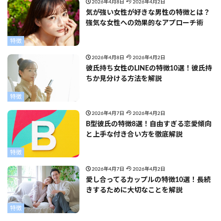
2026年4月8日
2026年4月2日
気が強い女性が好きな男性の特徴とは？
強気な女性への効果的なアプローチ術
特徴
2026年4月8日
2026年4月2日
彼氏持ち女性のLINEの特徴10選！彼氏持
ちか見分ける方法を解説
特徴
2026年4月7日
2026年4月2日
B型彼氏の特徴8選！自由すぎる恋愛傾向
と上手な付き合い方を徹底解説
特徴
2026年4月7日
2026年4月2日
愛し合ってるカップルの特徴10選！長続
きするために大切なことを解説
特徴