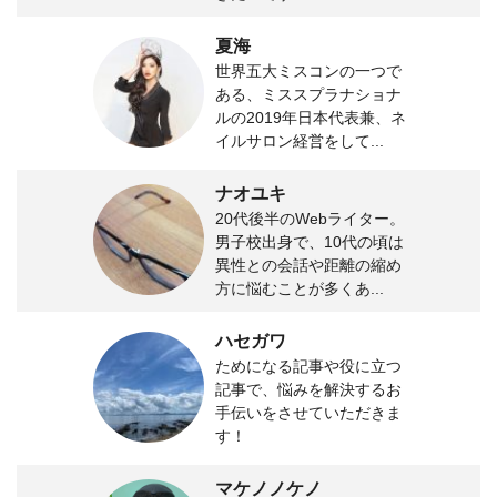
夏海
世界五大ミスコンの一つで
ある、ミススプラナショナ
ルの2019年日本代表兼、ネ
イルサロン経営をして...
ナオユキ
20代後半のWebライター。
男子校出身で、10代の頃は
異性との会話や距離の縮め
方に悩むことが多くあ...
ハセガワ
ためになる記事や役に立つ
記事で、悩みを解決するお
手伝いをさせていただきま
す！
マケノノケノ