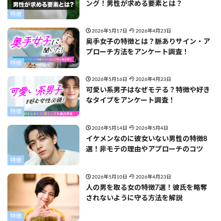
ング！男性が求める要素とは？
特徴
2026年5月17日
2026年4月23日
奥手女子の特徴とは？脈ありサイン・ア
プローチ方法をアンケート調査！
特徴
2026年5月16日
2026年4月23日
可愛い系男子はなぜモテる？特徴や好き
なタイプをアンケート調査！
特徴
2026年5月14日
2026年5月4日
イケメンなのに彼女いない男性の特徴8
選！非モテの理由やアプローチのコツ
特徴
2026年5月10日
2026年4月23日
人の男を取る女の特徴7選！彼氏を略奪
されないように守る方法を解説
特徴