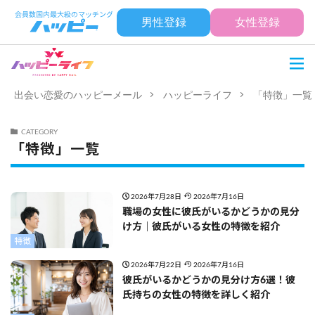
男性登録
女性登録
出会い恋愛のハッピーメール
ハッピーライフ
「特徴」一覧
CATEGORY
「特徴」一覧
2026年7月28日
2026年7月16日
職場の女性に彼氏がいるかどうかの見分
け方｜彼氏がいる女性の特徴を紹介
特徴
2026年7月22日
2026年7月16日
彼氏がいるかどうかの見分け方6選！彼
氏持ちの女性の特徴を詳しく紹介