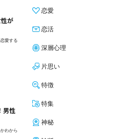
恋愛
女性が
恋活
、恋愛する
深層心理
片思い
特徴
特集
！男性
神秘
のかわから