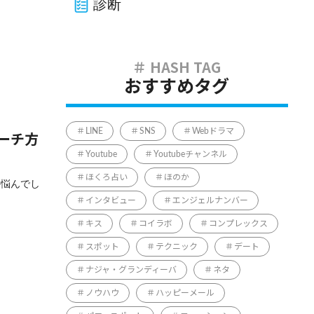
診断
おすすめタグ
LINE
SNS
Webドラマ
ーチ方
Youtube
Youtubeチャンネル
ほくろ占い
ほのか
か悩んでし
インタビュー
エンジェルナンバー
キス
コイラボ
コンプレックス
スポット
テクニック
デート
ナジャ・グランディーバ
ネタ
ノウハウ
ハッピーメール