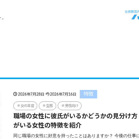
ト。
特徴
2026年7月28日
2026年7月16日
女の本音
生態
男性向け
職場の女性に彼氏がいるかどうかの見分け方
がいる女性の特徴を紹介
同じ職場の女性に好意を持ったことはありますか？ 今後の仕事