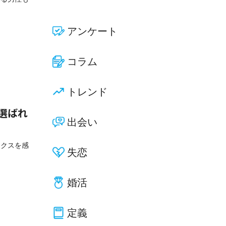
アンケート
コラム
トレンド
選ばれ
出会い
ックスを感
失恋
婚活
定義