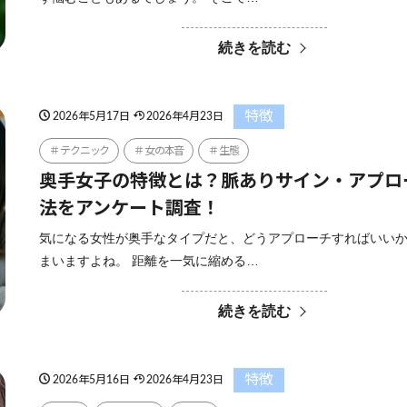
続きを読む
特徴
2026年5月17日
2026年4月23日
テクニック
女の本音
生態
奥手女子の特徴とは？脈ありサイン・アプロ
法をアンケート調査！
気になる女性が奥手なタイプだと、どうアプローチすればいい
まいますよね。 距離を一気に縮める…
続きを読む
特徴
2026年5月16日
2026年4月23日