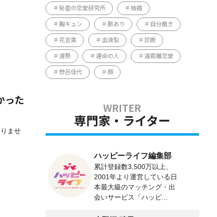
秘密の恋愛研究所
結婚
胸キュン
脈あり
自分磨き
花言葉
血液型
診断
運勢
運命の人
遠距離恋愛
野呂佳代
顔
かった
専門家・ライター
ありませ
ハッピーライフ編集部
累計登録数3,500万以上、
2001年より運営している日
本最大級のマッチング・出
会いサービス「ハッピ...