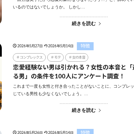
いるのではないでしょうか。 しかし…
続きを読む
特徴
2026年5月27日
2026年5月14日
コンプレックス
モテ
女の本音
恋愛経験ない男は引かれる？女性の本音と「
る男」の条件を100人にアンケート調査！
これまで一度も女性と付き合ったことがないことに、コンプレ
じている男性も少なくないでしょう。…
続きを読む
特徴
2026年5月26日
2026年5月14日