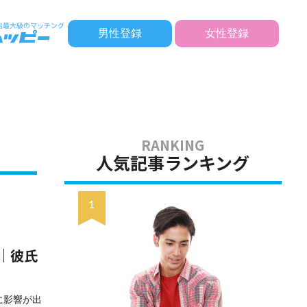
男性登録
女性登録
人気記事ランキング
｜彼氏
に影響が出