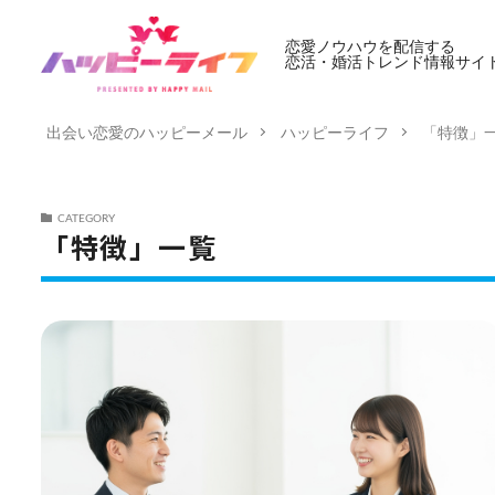
恋愛ノウハウを配信する
恋活・婚活トレンド情報サイ
出会い恋愛のハッピーメール
ハッピーライフ
「特徴」
CATEGORY
「特徴」一覧