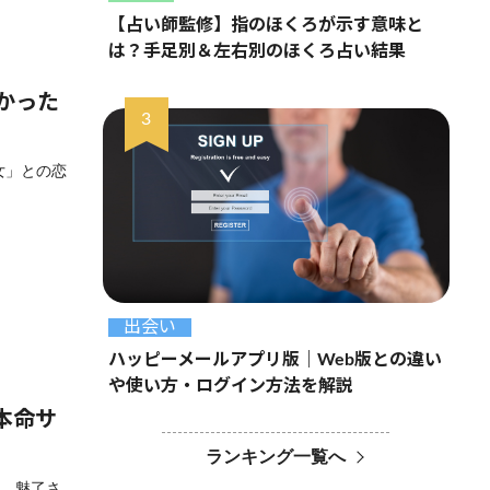
【占い師監修】指のほくろが示す意味と
は？手足別＆左右別のほくろ占い結果
かった
女」との恋
出会い
ハッピーメールアプリ版｜Web版との違い
や使い方・ログイン方法を解説
本命サ
ランキング一覧へ
。 魅了さ