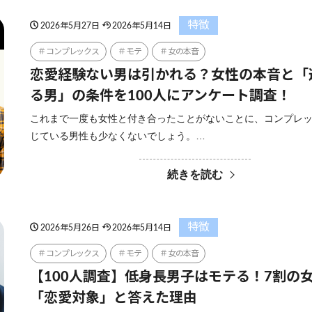
特徴
2026年5月27日
2026年5月14日
コンプレックス
モテ
女の本音
恋愛経験ない男は引かれる？女性の本音と「
る男」の条件を100人にアンケート調査！
これまで一度も女性と付き合ったことがないことに、コンプレ
じている男性も少なくないでしょう。…
続きを読む
特徴
2026年5月26日
2026年5月14日
コンプレックス
モテ
女の本音
【100人調査】低身長男子はモテる！7割の
「恋愛対象」と答えた理由