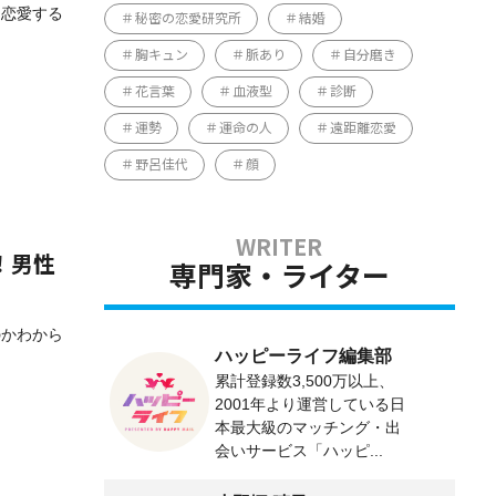
、恋愛する
秘密の恋愛研究所
結婚
胸キュン
脈あり
自分磨き
花言葉
血液型
診断
運勢
運命の人
遠距離恋愛
野呂佳代
顔
！男性
専門家・ライター
のかわから
ハッピーライフ編集部
累計登録数3,500万以上、
2001年より運営している日
本最大級のマッチング・出
会いサービス「ハッピ...