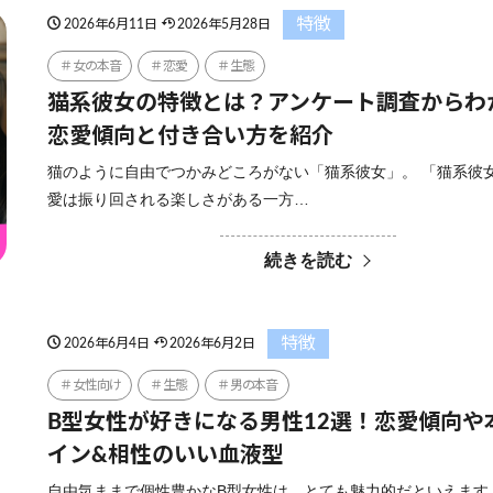
特徴
2026年6月11日
2026年5月28日
女の本音
恋愛
生態
猫系彼女の特徴とは？アンケート調査からわ
恋愛傾向と付き合い方を紹介
猫のように自由でつかみどころがない「猫系彼女」。 「猫系彼
愛は振り回される楽しさがある一方…
続きを読む
特徴
2026年6月4日
2026年6月2日
女性向け
生態
男の本音
B型女性が好きになる男性12選！恋愛傾向や
イン&相性のいい血液型
自由気ままで個性豊かなB型女性は、とても魅力的だといえます