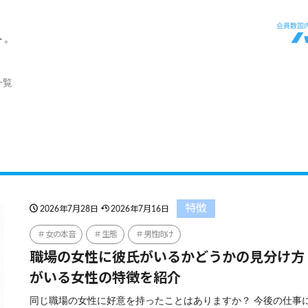
ト。
一覧
特徴
2026年7月28日
2026年7月16日
女の本音
生態
男性向け
職場の女性に彼氏がいるかどうかの見分け方
がいる女性の特徴を紹介
同じ職場の女性に好意を持ったことはありますか？ 今後の仕事