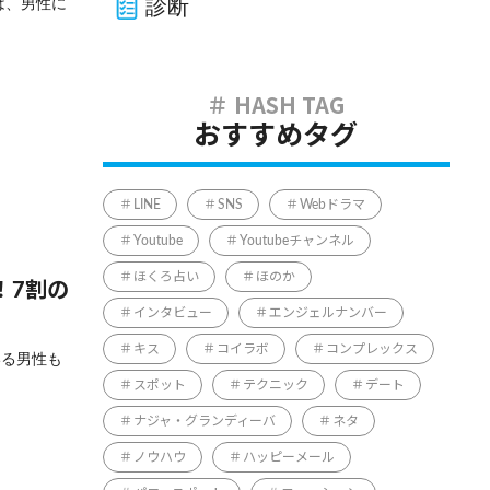
診断
は、男性に
おすすめタグ
LINE
SNS
Webドラマ
Youtube
Youtubeチャンネル
ほくろ占い
ほのか
！7割の
インタビュー
エンジェルナンバー
キス
コイラボ
コンプレックス
いる男性も
スポット
テクニック
デート
ナジャ・グランディーバ
ネタ
ノウハウ
ハッピーメール