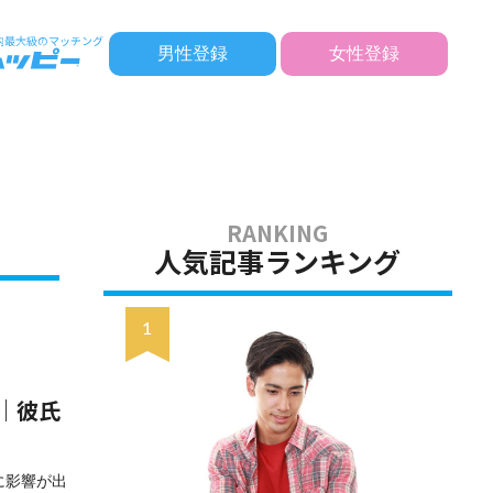
男性登録
女性登録
人気記事ランキング
｜彼氏
に影響が出