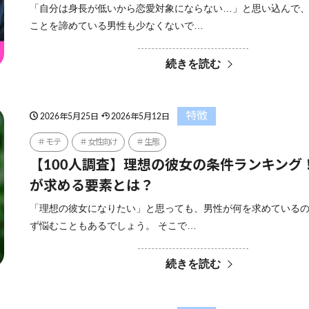
「自分は身長が低いから恋愛対象にならない…」と思い込んで
ことを諦めている男性も少なくないで…
続きを読む
特徴
2026年5月25日
2026年5月12日
モテ
女性向け
生態
【100人調査】理想の彼女の条件ランキング
が求める要素とは？
「理想の彼女になりたい」と思っても、男性が何を求めている
ず悩むこともあるでしょう。 そこで…
続きを読む