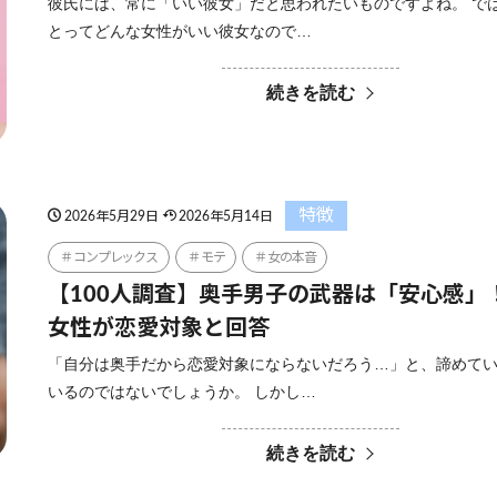
彼氏には、常に「いい彼女」だと思われたいものですよね。 で
とってどんな女性がいい彼女なので…
続きを読む
特徴
2026年5月29日
2026年5月14日
コンプレックス
モテ
女の本音
【100人調査】奥手男子の武器は「安心感」
女性が恋愛対象と回答
「自分は奥手だから恋愛対象にならないだろう…」と、諦めて
いるのではないでしょうか。 しかし…
続きを読む