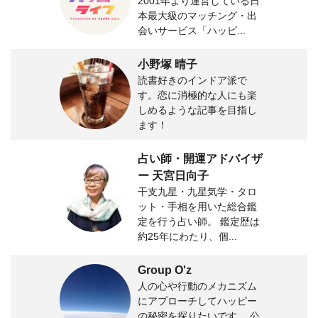
2001年より運営している日
本最大級のマッチング・出
会いサービス「ハッピ...
小野塚 晴子
読書好きのインドア派で
す。恋に消極的な人にも楽
しめるような記事を目指し
ます！
占い師・開運アドバイザ
ー 天宮日向子
干支九星・九星気学・タロ
ット・手相を用いた総合鑑
定を行う占い師。 鑑定歴は
約25年にわたり、個...
Group O'z
人の心や行動のメカニズム
にアプローチしてハッピー
の秘密を探りたいです。 公