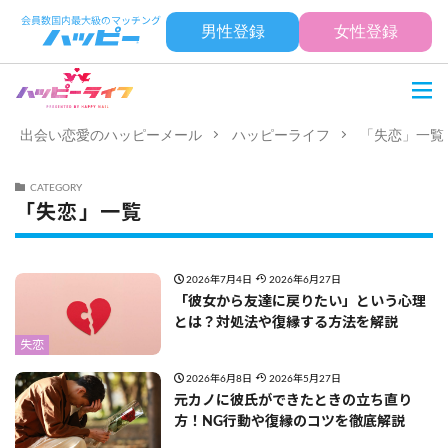
男性登録
女性登録
出会い恋愛のハッピーメール
ハッピーライフ
「失恋」一覧
CATEGORY
「失恋」一覧
2026年7月4日
2026年6月27日
「彼女から友達に戻りたい」という心理
とは？対処法や復縁する方法を解説
失恋
2026年6月8日
2026年5月27日
元カノに彼氏ができたときの立ち直り
方！NG行動や復縁のコツを徹底解説