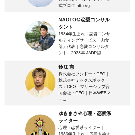
式ブログ http://g...
NAOTO＠恋愛コンサル
タント
1984年生まれ｜恋愛コンサ
ルティングサービス「肉食
部」代表｜恋愛コンサルタ
ント｜2023年 JADP認...
鈴江 憲
株式会社ブシドー：CEO｜
株式会社ミックスボック
ス：CFO｜マザーシップ合
同会社：CEO｜日本WEBマ
ー...
ゆきまさ＠心理・恋愛系
ライター
心理・恋愛系ライター｜
1986年生まれ｜広島大学大