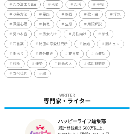
恋の溜まりBar
恋愛
恋活
手相
改善方法
星座
映画
歌・曲
浮気
深層心理
特徴
生態
用語解説
男の本音
男女向け
男性向け
相性
石言葉
秘密の恋愛研究所
結婚
胸キュン
脈あり
自分磨き
花言葉
血液型
診断
運勢
運命の人
遠距離恋愛
野呂佳代
顔
専門家・ライター
ハッピーライフ編集部
累計登録数3,500万以上、