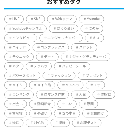
おすすめタグ
LINE
SNS
Webドラマ
Youtube
Youtubeチャンネル
ほくろ占い
ほのか
インタビュー
エンジェルナンバー
キス
コイラボ
コンプレックス
スポット
テクニック
デート
ナジャ・グランディーバ
ネタ
ノウハウ
ハッピーメール
パワースポット
ファッション
プレゼント
メイク
メイク術
メンヘラ
モテ
ランキング
ロマンス詐欺
人気
体験談
出会い
動画紹介
占い
原因
吉崎綾
夢占い
女の本音
女性向け
婚活
対処法
復縁
心理テスト