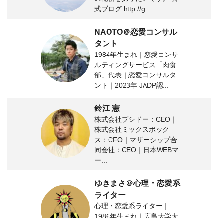
式ブログ http://g...
NAOTO＠恋愛コンサル
タント
1984年生まれ｜恋愛コンサ
ルティングサービス「肉食
部」代表｜恋愛コンサルタ
ント｜2023年 JADP認...
鈴江 憲
株式会社ブシドー：CEO｜
株式会社ミックスボック
ス：CFO｜マザーシップ合
同会社：CEO｜日本WEBマ
ー...
ゆきまさ＠心理・恋愛系
ライター
心理・恋愛系ライター｜
1986年生まれ｜広島大学大