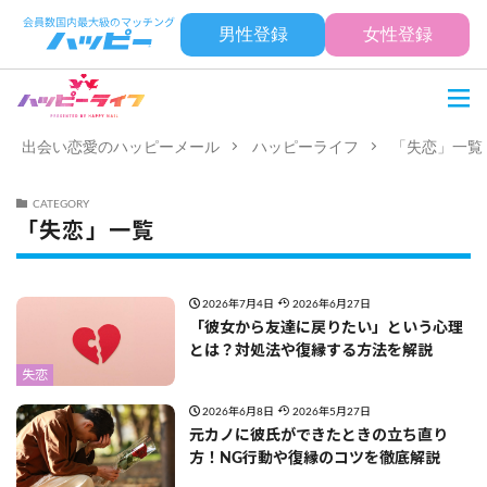
男性登録
女性登録
出会い恋愛のハッピーメール
ハッピーライフ
「失恋」一覧
CATEGORY
「失恋」一覧
2026年7月4日
2026年6月27日
「彼女から友達に戻りたい」という心理
とは？対処法や復縁する方法を解説
失恋
2026年6月8日
2026年5月27日
元カノに彼氏ができたときの立ち直り
方！NG行動や復縁のコツを徹底解説