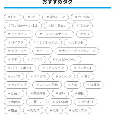
おすすめタグ
LINE
SNS
Webドラマ
Youtube
Youtubeチャンネル
ほくろ占い
ほのか
インタビュー
エンジェルナンバー
キス
コイラボ
コンプレックス
スポット
テクニック
デート
ナジャ・グランディーバ
ネタ
ノウハウ
ハッピーメール
パワースポット
ファッション
プレゼント
メイク
メイク術
メンヘラ
モテ
ランキング
ロマンス詐欺
人気
体験談
出会い
動画紹介
占い
原因
吉崎綾
夢占い
女の本音
女性向け
婚活
対処法
復縁
心理テスト