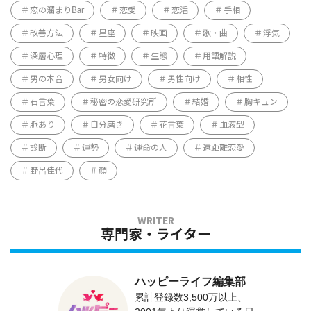
恋の溜まりBar
恋愛
恋活
手相
改善方法
星座
映画
歌・曲
浮気
深層心理
特徴
生態
用語解説
男の本音
男女向け
男性向け
相性
石言葉
秘密の恋愛研究所
結婚
胸キュン
脈あり
自分磨き
花言葉
血液型
診断
運勢
運命の人
遠距離恋愛
野呂佳代
顔
専門家・ライター
ハッピーライフ編集部
累計登録数3,500万以上、