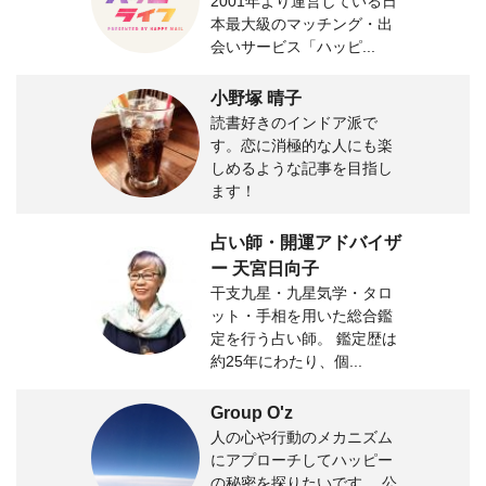
2001年より運営している日
本最大級のマッチング・出
会いサービス「ハッピ...
小野塚 晴子
読書好きのインドア派で
す。恋に消極的な人にも楽
しめるような記事を目指し
ます！
占い師・開運アドバイザ
ー 天宮日向子
干支九星・九星気学・タロ
ット・手相を用いた総合鑑
定を行う占い師。 鑑定歴は
約25年にわたり、個...
Group O'z
人の心や行動のメカニズム
にアプローチしてハッピー
の秘密を探りたいです。 公