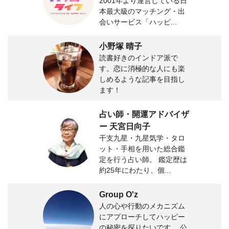
2001年より運営している日
本最大級のマッチング・出
会いサービス「ハッピ...
小野塚 晴子
読書好きのインドア派で
す。恋に消極的な人にも楽
しめるような記事を目指し
ます！
占い師・開運アドバイザ
ー 天宮日向子
干支九星・九星気学・タロ
ット・手相を用いた総合鑑
定を行う占い師。 鑑定歴は
約25年にわたり、個...
Group O'z
人の心や行動のメカニズム
にアプローチしてハッピー
の秘密を探りたいです。 公