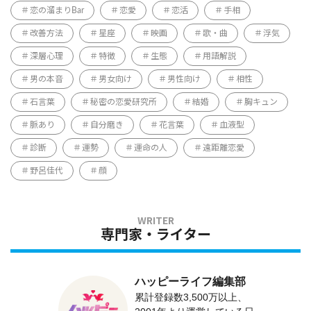
恋の溜まりBar
恋愛
恋活
手相
改善方法
星座
映画
歌・曲
浮気
深層心理
特徴
生態
用語解説
男の本音
男女向け
男性向け
相性
石言葉
秘密の恋愛研究所
結婚
胸キュン
脈あり
自分磨き
花言葉
血液型
診断
運勢
運命の人
遠距離恋愛
野呂佳代
顔
専門家・ライター
ハッピーライフ編集部
累計登録数3,500万以上、