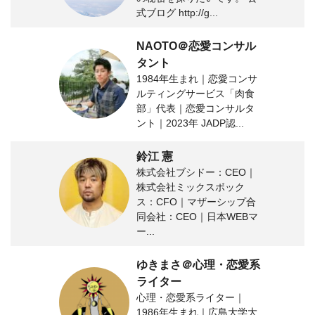
式ブログ http://g...
NAOTO＠恋愛コンサル
タント
1984年生まれ｜恋愛コンサ
ルティングサービス「肉食
部」代表｜恋愛コンサルタ
ント｜2023年 JADP認...
鈴江 憲
株式会社ブシドー：CEO｜
株式会社ミックスボック
ス：CFO｜マザーシップ合
同会社：CEO｜日本WEBマ
ー...
ゆきまさ＠心理・恋愛系
ライター
心理・恋愛系ライター｜
1986年生まれ｜広島大学大