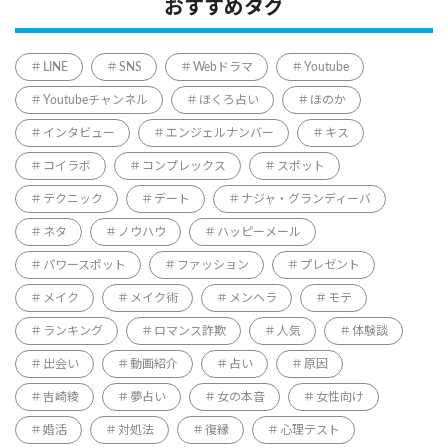
おすすめタグ
LINE
SNS
Webドラマ
Youtube
Youtubeチャンネル
ほくろ占い
ほのか
インタビュー
エンジェルナンバー
キス
コイラボ
コンプレックス
スポット
テクニック
デート
ナジャ・グランディーバ
ネタ
ノウハウ
ハッピーメール
パワースポット
ファッション
プレゼント
メイク
メイク術
メンヘラ
モテ
ランキング
ロマンス詐欺
人気
体験談
出会い
動画紹介
占い
原因
吉崎綾
夢占い
女の本音
女性向け
婚活
対処法
復縁
心理テスト