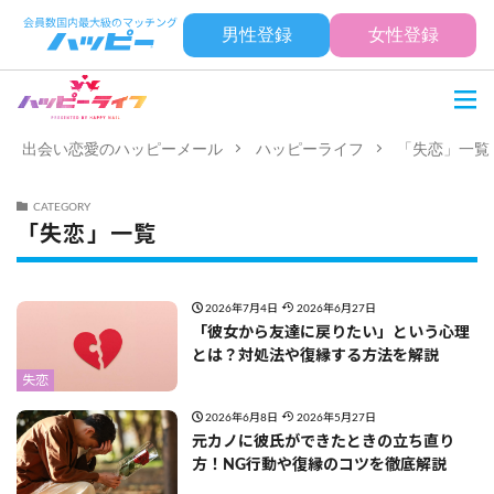
男性登録
女性登録
出会い恋愛のハッピーメール
ハッピーライフ
「失恋」一覧
CATEGORY
「失恋」一覧
2026年7月4日
2026年6月27日
「彼女から友達に戻りたい」という心理
とは？対処法や復縁する方法を解説
失恋
2026年6月8日
2026年5月27日
元カノに彼氏ができたときの立ち直り
方！NG行動や復縁のコツを徹底解説