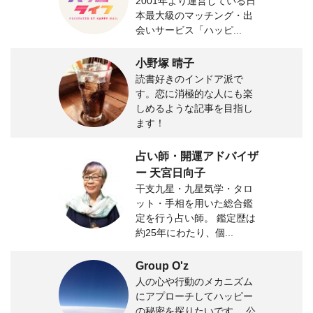
2001年より運営している日
本最大級のマッチング・出
会いサービス「ハッピ...
小野塚 晴子
読書好きのインドア派で
す。恋に消極的な人にも楽
しめるような記事を目指し
ます！
占い師・開運アドバイザ
ー 天宮日向子
干支九星・九星気学・タロ
ット・手相を用いた総合鑑
定を行う占い師。 鑑定歴は
約25年にわたり、個...
Group O'z
人の心や行動のメカニズム
にアプローチしてハッピー
の秘密を探りたいです。 公