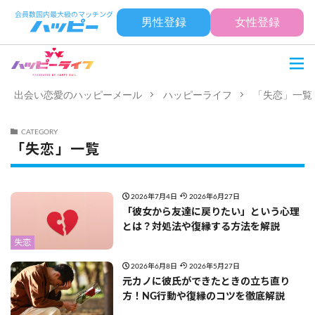
男性登録
女性登録
出会い恋愛のハッピーメール
ハッピーライフ
「失恋」一覧
CATEGORY
「失恋」一覧
2026年7月4日
2026年6月27日
「彼女から友達に戻りたい」という心理
とは？対処法や復縁する方法を解説
失恋
2026年6月8日
2026年5月27日
元カノに彼氏ができたときの立ち直り
方！NG行動や復縁のコツを徹底解説