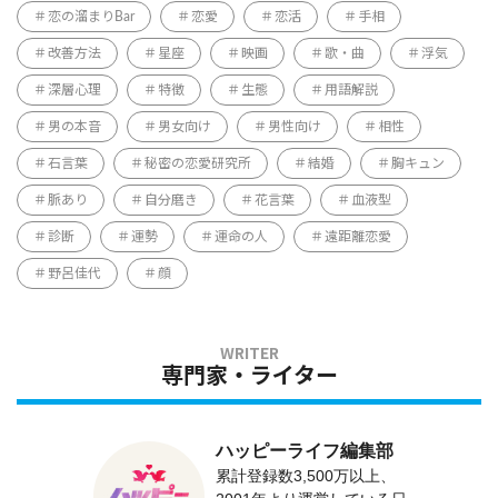
恋の溜まりBar
恋愛
恋活
手相
改善方法
星座
映画
歌・曲
浮気
深層心理
特徴
生態
用語解説
男の本音
男女向け
男性向け
相性
石言葉
秘密の恋愛研究所
結婚
胸キュン
脈あり
自分磨き
花言葉
血液型
診断
運勢
運命の人
遠距離恋愛
野呂佳代
顔
専門家・ライター
ハッピーライフ編集部
累計登録数3,500万以上、