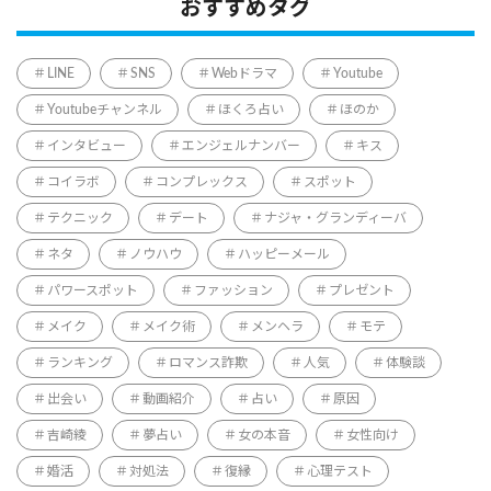
おすすめタグ
LINE
SNS
Webドラマ
Youtube
Youtubeチャンネル
ほくろ占い
ほのか
インタビュー
エンジェルナンバー
キス
コイラボ
コンプレックス
スポット
テクニック
デート
ナジャ・グランディーバ
ネタ
ノウハウ
ハッピーメール
パワースポット
ファッション
プレゼント
メイク
メイク術
メンヘラ
モテ
ランキング
ロマンス詐欺
人気
体験談
出会い
動画紹介
占い
原因
吉崎綾
夢占い
女の本音
女性向け
婚活
対処法
復縁
心理テスト