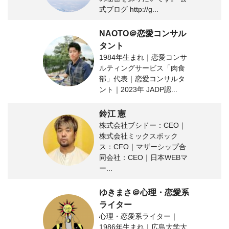
式ブログ http://g...
NAOTO＠恋愛コンサル
タント
1984年生まれ｜恋愛コンサ
ルティングサービス「肉食
部」代表｜恋愛コンサルタ
ント｜2023年 JADP認...
鈴江 憲
株式会社ブシドー：CEO｜
株式会社ミックスボック
ス：CFO｜マザーシップ合
同会社：CEO｜日本WEBマ
ー...
ゆきまさ＠心理・恋愛系
ライター
心理・恋愛系ライター｜
1986年生まれ｜広島大学大