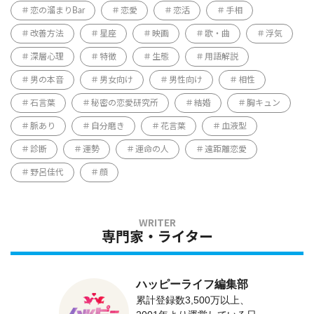
恋の溜まりBar
恋愛
恋活
手相
改善方法
星座
映画
歌・曲
浮気
深層心理
特徴
生態
用語解説
男の本音
男女向け
男性向け
相性
石言葉
秘密の恋愛研究所
結婚
胸キュン
脈あり
自分磨き
花言葉
血液型
診断
運勢
運命の人
遠距離恋愛
野呂佳代
顔
専門家・ライター
ハッピーライフ編集部
累計登録数3,500万以上、