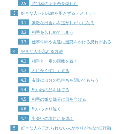
2.5
特別感のある恋を楽しむ
3
好きな人への未練を引きずるデメリット
3.1
素敵な出会いを逃がしがちになる
3.2
相手を苦しめてしまう
3.3
仕事仲間や友達に迷惑をかける恐れがある
4
好きな人を忘れる方法
4.1
相手と一定の距離を置く
4.2
とにかく忙しくする
4.3
友達に自分の気持ちを聞いてもらう
4.4
思い出の品を捨てる
4.5
相手の嫌な部分に目を向ける
4.6
思いっきり泣く
4.7
出会いの場に足を運ぶ
5
好きな人を忘れられない人がやりがちなNG行動