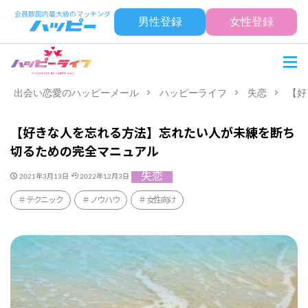
男性登録
女性登録
出会い恋愛のハッピーメール
ハッピーライフ
失恋
【好
【好きな人を忘れる方法】忘れたい人が未練を断ち
切るための完全マニュアル
失恋
2021年3月13日
2022年12月3日
テクニック
ノウハウ
女性向け