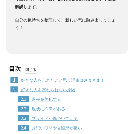
解説
します。
自分の気持ちを整理して、新しい恋に踏み出しましょ
う！
目次
1
好きな人を忘れたいと思う理由はさまざま！
2
好きな人を忘れられない原因
2.1
過去を美化する
2.2
現状に不満がある
2.3
プライドが傷ついている
2.4
片思い期間や交際歴が長い