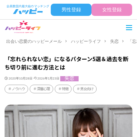
男性登録
女性登録
出会い恋愛のハッピーメール
ハッピーライフ
失恋
「忘
「忘れられない恋」になるパターン5選＆過去を断
ち切り前に進む方法とは
失恋
2020年10月28日
2026年1月23日
ノウハウ
深層心理
特徴
男女向け