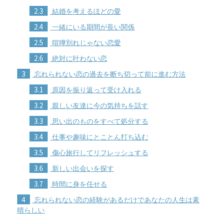
2.3
結婚を考えるほどの愛
2.4
一緒にいる期間が長い関係
2.5
喧嘩別れじゃない恋愛
2.6
絶対に叶わない恋
3
忘れられない恋の過去を断ち切って前に進む方法
3.1
原因を振り返って受け入れる
3.2
親しい友達に今の気持ちを話す
3.3
思い出のものをすべて処分する
3.4
仕事や趣味にとことん打ち込む
3.5
傷心旅行してリフレッシュする
3.6
新しい出会いを探す
3.7
時間に身を任せる
4
忘れられない恋の経験があるだけであなたの人生は素
晴らしい